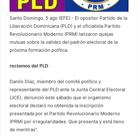
o
e
Santo Domingo, 5 ago (EFE).- El opositor Partido de la
l
Liberación Dominicana (PLD) y el oficialista Partido
e
Revolucionario Moderno (PRM) lanzaron quejas
c
mutuas sobre la validez del padrón electoral de la
t
próxima formación política.
r
ó
reclamos del PLD
n
i
Danilo Díaz, miembro del comité político y
c
o
representante del PLD ante la Junta Central Electoral
(JCE), denunció este sábado que el organismo
electoral declaró no obtenida la inscripción
presentada por el Partido Revolucionario Moderno
(PRM) por irregularidades. Que presenta y está lleno
de mentiras”.