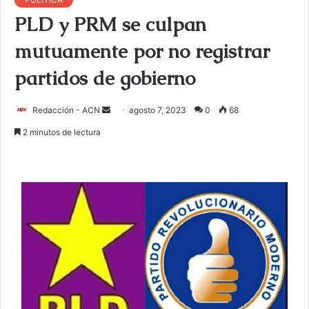
PLD y PRM se culpan
mutuamente por no registrar
partidos de gobierno
Redacción - ACN
E
agosto 7, 2023
0
68
n
2 minutos de lectura
v
i
a
r
u
n
c
o
r
r
e