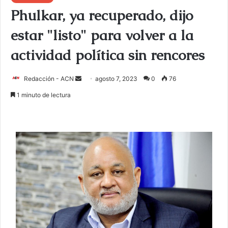
Phulkar, ya recuperado, dijo
estar "listo" para volver a la
actividad política sin rencores
Redacción - ACN
E
agosto 7, 2023
0
76
n
1 minuto de lectura
v
i
a
r
u
n
c
o
r
r
e