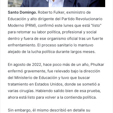
o
e
Santo Domingo.
Roberto Fulker, exministro de
l
Educación y alto dirigente del Partido Revolucionario
e
Moderno (PRM), confirmó este lunes que está "listo"
c
para retomar su labor política, profesional y social
t
dentro y fuera de ese organismo oficial tras un fuerte
r
enfrentamiento. El proceso sanitario lo mantuvo
ó
alejado de la lucha política durante largos meses.
n
i
En agosto de 2022, hace poco más de un año, Phulkar
c
enfermó gravemente, fue relevado bajo la dirección
o
del Ministerio de Educación y tuvo que buscar
tratamiento en Estados Unidos, donde se sometió a
varias cirugías. Habiendo salido bien de esa prueba,
ahora está listo para volver a la contienda política.
Sin embargo, él mismo describió en detalle su