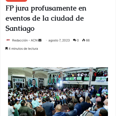
FP jura profusamente en
eventos de la ciudad de
Santiago
Redacción - ACN
E
agosto 7, 2023
0
66
n
4 minutos de lectura
v
i
a
r
u
n
c
o
r
r
e