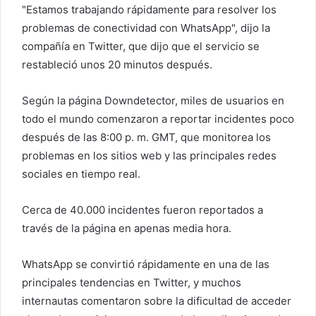
r
"Estamos trabajando rápidamente para resolver los
e
problemas de conectividad con WhatsApp", dijo la
o
compañía en Twitter, que dijo que el servicio se
e
restableció unos 20 minutos después.
l
e
Según la página Downdetector, miles de usuarios en
c
todo el mundo comenzaron a reportar incidentes poco
t
después de las 8:00 p. m. GMT, que monitorea los
r
problemas en los sitios web y las principales redes
ó
sociales en tiempo real.
n
i
c
Cerca de 40.000 incidentes fueron reportados a
o
través de la página en apenas media hora.
WhatsApp se convirtió rápidamente en una de las
principales tendencias en Twitter, y muchos
internautas comentaron sobre la dificultad de acceder