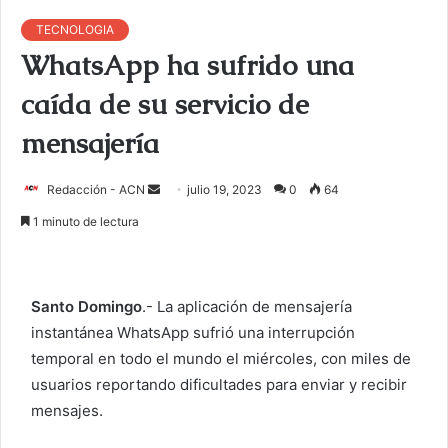
TECNOLOGIA
WhatsApp ha sufrido una
caída de su servicio de
mensajería
Redacción - ACN
E
julio 19, 2023
0
64
n
1 minuto de lectura
v
i
a
Santo Domingo
.- La aplicación de mensajería
r
instantánea WhatsApp sufrió una interrupción
u
temporal en todo el mundo el miércoles, con miles de
n
c
usuarios reportando dificultades para enviar y recibir
o
mensajes.
r