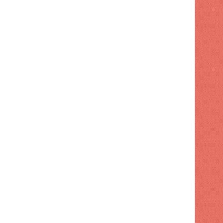
NACIONAL
1 semana hace
Apresan a tres por maniobr