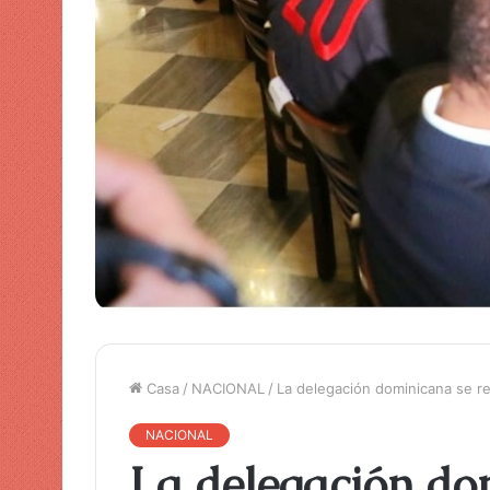
Casa
/
NACIONAL
/
La delegación dominicana se re
NACIONAL
La delegación do