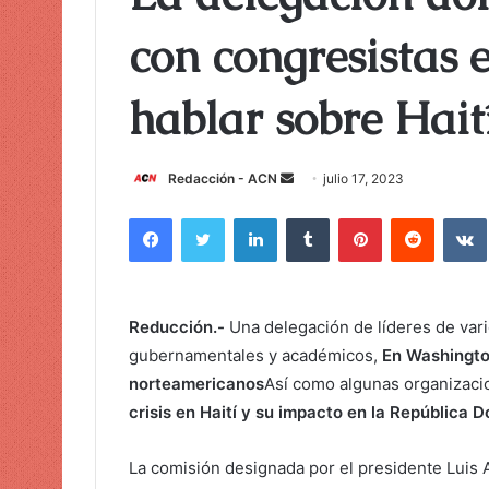
con congresistas
hablar sobre Hait
Redacción - ACN
E
julio 17, 2023
n
Facebook
Twitter
LinkedIn
Tumblr
Pinterest
Reddit
VK
v
i
a
r
Reducción.-
Una delegación de líderes de vari
u
gubernamentales y académicos,
En Washington
n
norteamericanos
Así como algunas organizaci
c
crisis en Haití y su impacto en la República 
o
r
La comisión designada por el presidente Luis A
r