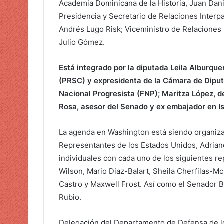
e
Academia Dominicana de la Historia, Juan Danie
o
Presidencia y Secretario de Relaciones Interp
e
Andrés Lugo Risk; Viceministro de Relaciones 
l
Julio Gómez.
e
c
Está integrado por la diputada Leila Alburquer
t
(PRSC) y expresidenta de la Cámara de Diputa
r
Nacional Progresista (FNP); Maritza López, de
ó
Rosa, asesor del Senado y ex embajador en Is
n
i
La agenda en Washington está siendo organiza
c
Representantes de los Estados Unidos, Adriano
o
individuales con cada uno de los siguientes re
Wilson, Mario Diaz-Balart, Sheila Cherfilas-Mc
Castro y Maxwell Frost. Así como el Senador 
Rubio.
Delegación del Departamento de Defensa de los