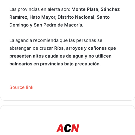
o
Las provincias en alerta son:
Monte Plata, Sánchez
e
Ramírez, Hato Mayor, Distrito Nacional, Santo
l
Domingo y San Pedro de Macorís.
e
c
La agencia recomienda que las personas se
t
abstengan de cruzar
Ríos, arroyos y cañones que
r
presenten altos caudales de agua y no utilicen
ó
balnearios en provincias bajo precaución.
n
i
c
o
Source link