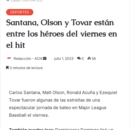
DEPORTES
Santana, Olson y Tovar están
entre los héroes del viernes en
el hit
Redacción - ACN
E
julio 1, 2023
0
56
n
3 minutos de lectura
v
i
a
Carlos Santana, Matt Olson, Ronald Acuña y Ezequiel
r
Tovar fueron algunas de las estrellas de una
u
espectacular jornada de bateo en Major League
n
c
Baseball el viernes.
o
r
También puedes leer:
Dominicana Domingo tiró un