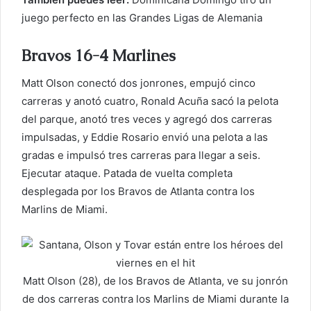
r
juego perfecto en las Grandes Ligas de Alemania
e
o
Bravos 16-4 Marlines
e
l
Matt Olson conectó dos jonrones, empujó cinco
e
carreras y anotó cuatro, Ronald Acuña sacó la pelota
c
del parque, anotó tres veces y agregó dos carreras
t
impulsadas, y Eddie Rosario envió una pelota a las
r
gradas e impulsó tres carreras para llegar a seis.
ó
Ejecutar ataque. Patada de vuelta completa
n
desplegada por los Bravos de Atlanta contra los
i
Marlins de Miami.
c
o
Matt Olson (28), de los Bravos de Atlanta, ve su jonrón
de dos carreras contra los Marlins de Miami durante la