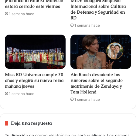
¡Planifica tu ruta! El Malecón
MIDE inauguró Simposio
estará cerrado este viernes
Internacional sobre Cultura
de Defensa y Seguridad en
1 semana hace
RD
1 semana hace
Miss RD Universo cumple 70
Ain Roach desmiente los
años y elegirá su nueva reina
rumores sobre el segundo
mañana jueves
matrimonio de Zendaya y
Tom Holland
1 semana hace
1 semana hace
Deja una respuesta
Tu dirección de correo electrónico no será publicada.
Los campos