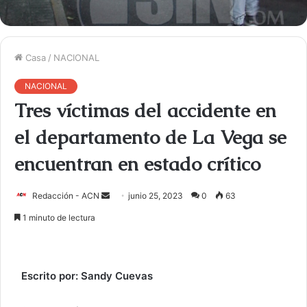
Casa
/
NACIONAL
NACIONAL
Tres víctimas del accidente en
el departamento de La Vega se
encuentran en estado crítico
Redacción - ACN
E
junio 25, 2023
0
63
n
1 minuto de lectura
v
i
a
Escrito por: Sandy Cuevas
r
u