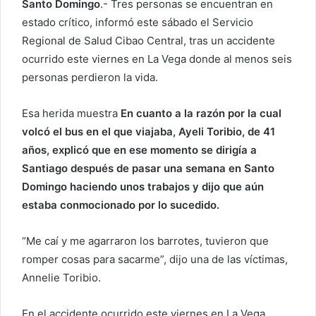
Santo Domingo
.- Tres personas se encuentran en
n
estado crítico, informó este sábado el Servicio
c
o
Regional de Salud Cibao Central, tras un accidente
r
ocurrido este viernes en La Vega donde al menos seis
r
personas perdieron la vida.
e
o
Esa herida muestra
En cuanto a la razón por la cual
e
volcó el bus en el que viajaba, Ayeli Toribio, de 41
l
años, explicó que en ese momento se dirigía a
e
Santiago después de pasar una semana en Santo
c
Domingo haciendo unos trabajos y dijo que aún
t
estaba conmocionado por lo sucedido.
r
ó
“Me caí y me agarraron los barrotes, tuvieron que
n
romper cosas para sacarme”, dijo una de las víctimas,
i
c
Annelie Toribio.
o
En el accidente ocurrido este viernes en La Vega,