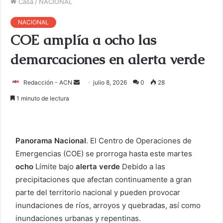
Casa
/
NACIONAL
NACIONAL
COE amplía a ocho las
demarcaciones en alerta verde
Redacción - ACN
E
julio 8, 2026
0
28
n
1 minuto de lectura
v
i
a
Panorama Nacional
. El Centro de Operaciones de
r
Emergencias (COE) se prorroga hasta este martes
u
ocho
Límite bajo
alerta verde
Debido a las
n
c
precipitaciones que afectan continuamente a gran
o
parte del territorio nacional y pueden provocar
r
inundaciones de ríos, arroyos y quebradas, así como
r
inundaciones urbanas y repentinas.