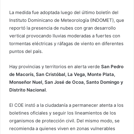
e
o
La medida fue adoptada luego del último boletín del
e
Instituto Dominicano de Meteorología (INDOMET), que
l
reportó la presencia de nubes con gran desarrollo
e
vertical provocando lluvias moderadas a fuertes con
c
tormentas eléctricas y ráfagas de viento en diferentes
t
puntos del país.
r
ó
Hay provincias y territorios en alerta verde
San Pedro
n
i
de Macorís, San Cristóbal, La Vega, Monte Plata,
c
Monseñor Nuel, San José de Ocoa, Santo Domingo y
o
Distrito Nacional
.
El COE instó a la ciudadanía a permanecer atenta a los
boletines oficiales y seguir los lineamientos de los
organismos de protección civil. Del mismo modo, se
recomienda a quienes viven en zonas vulnerables