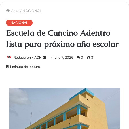
Casa
/
NACIONAL
NACIONAL
Escuela de Cancino Adentro
lista para próximo año escolar
Redacción - ACN
E
julio 7, 2026
0
31
n
1 minuto de lectura
v
i
a
r
u
n
c
o
r