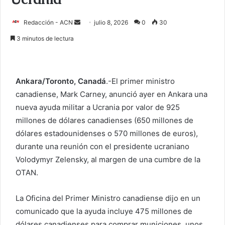
Redacción - ACN
E
julio 8, 2026
0
30
n
3 minutos de lectura
v
i
a
Ankara/Toronto, Canadá
.-El primer ministro
r
canadiense, Mark Carney, anunció ayer en Ankara una
u
nueva ayuda militar a Ucrania por valor de 925
n
c
millones de dólares canadienses (650 millones de
o
dólares estadounidenses o 570 millones de euros),
r
durante una reunión con el presidente ucraniano
r
Volodymyr Zelensky, al margen de una cumbre de la
e
OTAN.
o
e
La Oficina del Primer Ministro canadiense dijo en un
l
comunicado que la ayuda incluye 475 millones de
e
dólares canadienses para comprar municiones, unos