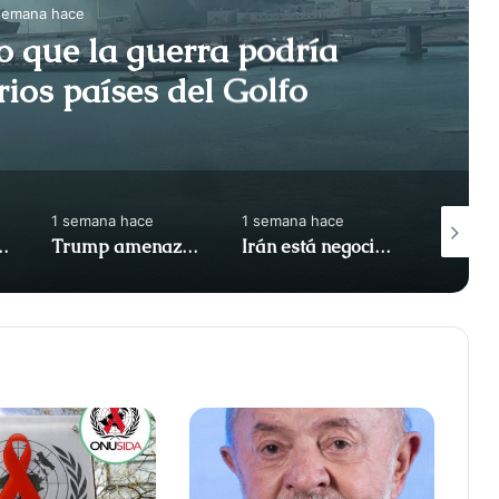
semana hace
rcado queso de Nueva York
isteria; Los dominicanos lo
evoran
1 semana hace
1 semana hace
1 semana
ase jordana: "Vamos a vencerlo"
Irán está negociando con Omán una nueva ruta hacia Ormuz, controlada por Irán
Legisladores de izquierda abandonan el Congreso antes del discurso presidencial de Fujimori