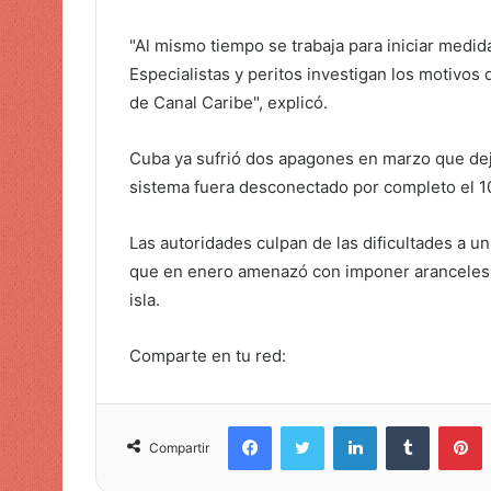
i
"Al mismo tiempo se trabaja para iniciar medi
c
Especialistas y peritos investigan los motivos
o
de Canal Caribe", explicó.
Cuba ya sufrió dos apagones en marzo que deja
sistema fuera desconectado por completo el 1
Las autoridades culpan de las dificultades a 
que en enero amenazó con imponer aranceles a
isla.
Comparte en tu red:
Facebook
Twitter
LinkedIn
Tumblr
Pinterest
Compartir