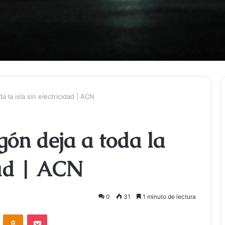
 la isla sin electricidad | ACN
ón deja a toda la
dad | ACN
0
31
1 minuto de lectura
ontakte
Odnoklassniki
Bolsillo