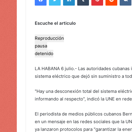
i
a
r
Escuche el articulo
u
n
Reproducción
c
pausa
o
detenido
r
r
LA HABANA 6 julio.- Las autoridades cubanas 
e
o
sistema eléctrico que dejó sin suministro a toda
e
l
"Hay una desconexión total del sistema eléctri
e
informando al respecto", indicó la UNE en rede
c
t
El periodista de medios públicos cubanos Bern
r
en un mensaje en las redes sociales que la UN
ó
ya lanzaron protocolos para "garantizar la ene
n