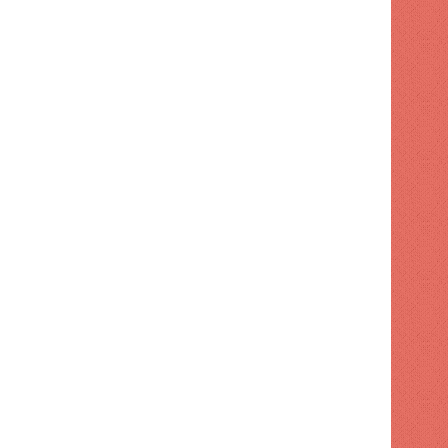
1 semana hace
Trump amenaza a Irán por
jordana: "Vamos a v
 hace
1 semana hace
1 semana hace
Qué papel tiene realmente la escasez de municiones en que Trump haya puesto en pausa la guerra con Irán
Cuestionaron por qué el alcalde de Nueva York no compartió escenario con los líderes dominicanos durante el desfile del Bronx.
Jurisconsulta propone nuevo código de oportunidades para periodistas dominicanos en el exterior