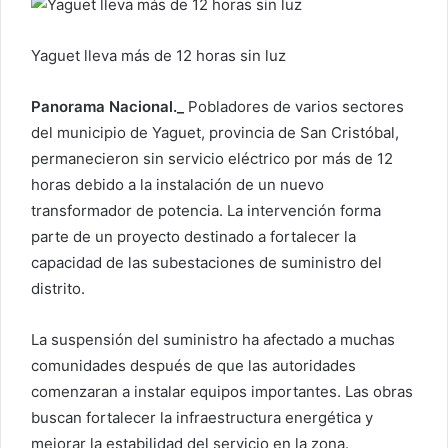
r
u
Yaguet lleva más de 12 horas sin luz
n
c
o
Panorama Nacional._
Pobladores de varios sectores
r
del municipio de Yaguet, provincia de San Cristóbal,
r
permanecieron sin servicio eléctrico por más de 12
e
horas debido a la instalación de un nuevo
o
transformador de potencia. La intervención forma
e
parte de un proyecto destinado a fortalecer la
l
capacidad de las subestaciones de suministro del
e
distrito.
c
t
La suspensión del suministro ha afectado a muchas
r
comunidades después de que las autoridades
ó
comenzaran a instalar equipos importantes. Las obras
n
buscan fortalecer la infraestructura energética y
i
c
mejorar la estabilidad del servicio en la zona.