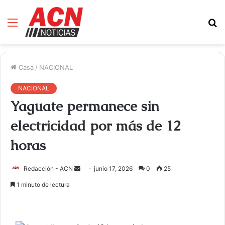
Menú
B
d
Casa
/
NACIONAL
NACIONAL
Yaguate permanece sin
electricidad por más de 12
horas
Redacción - ACN
E
junio 17, 2026
0
25
n
1 minuto de lectura
v
i
a