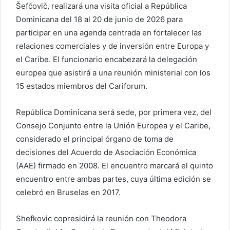
Šefčovič, realizará una visita oficial a República
n
c
Dominicana del 18 al 20 de junio de 2026 para
o
participar en una agenda centrada en fortalecer las
r
relaciones comerciales y de inversión entre Europa y
r
el Caribe. El funcionario encabezará la delegación
e
europea que asistirá a una reunión ministerial con los
o
15 estados miembros del Cariforum.
e
l
República Dominicana será sede, por primera vez, del
e
Consejo Conjunto entre la Unión Europea y el Caribe,
c
considerado el principal órgano de toma de
t
decisiones del Acuerdo de Asociación Económica
r
(AAE) firmado en 2008. El encuentro marcará el quinto
ó
encuentro entre ambas partes, cuya última edición se
n
i
celebró en Bruselas en 2017.
c
o
Shefkovic copresidirá la reunión con Theodora