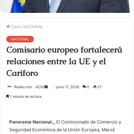
Casa
/
NACIONAL
NACIONAL
Comisario europeo fortalecerá
relaciones entre la UE y el
Cariforo
Redacción - ACN
E
junio 17, 2026
0
27
n
1 minuto de lectura
v
i
a
Panorama Nacional._
El Comisionado de Comercio y
r
Seguridad Económica de la Unión Europea, Maroš
u