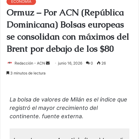
ECONOMÍA
Ormuz – Por ACN (República
Dominicana) Bolsas europeas
se consolidan con máximos del
Brent por debajo de los $80
Redacción - ACN
E
junio 16, 2026
0
26
n
3 minutos de lectura
v
i
a
La bolsa de valores de Milán es el índice que
r
registró el mayor crecimiento del
u
continente. fuente externa.
n
c
o
r