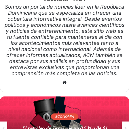
Somos un portal de noticias líder en la República
Dominicana que se especializa en ofrecer una
cobertura informativa integral. Desde eventos
políticos y económicos hasta avances científicos
y noticias de entretenimiento, este sitio web es
tu fuente confiable para mantenerse al día con
los acontecimientos más relevantes tanto a
nivel nacional como internacional. Además de
ofrecer informes actualizados, ACN también se
destaca por sus análisis en profundidad y sus
entrevistas exclusivas que proporcionan una
comprensión más completa de las noticias.
S
i
t
i
o
ECONOMÍA
w
e
El petróleo de Texas cae un 0,53% a 84,01