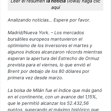
Leer el resumen
la noticia
(Iowa)
haga clic
r
aquí
e
o
Analizando noticias… Espere por favor.
e
l
Madrid/Nueva York. – Los mercados
e
bursátiles europeos mantuvieron el
c
optimismo de los inversores el martes y
t
algunos índices alcanzaron récords mientras
r
esperan la apertura del Estrecho de Ormuz
ó
prevista para el viernes, lo que envió el
n
i
Brent por debajo de los 80 dólares por
c
primera vez desde marzo.
o
La bolsa de Milán fue el índice que más ganó
en el continente, con un avance del 1,15%,
que le permitió alcanzar los 52.432,56
puntos, superando el máximo histórico que