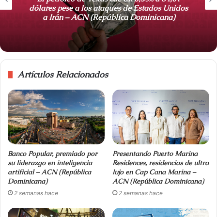
b
dólares pese a los ataques de Estados Unidos
a Irán – ACN (República Dominicana)
Artículos Relacionados
Banco Popular, premiado por
Presentando Puerto Marina
su liderazgo en inteligencia
Residences, residencias de ultra
artificial – ACN (República
lujo en Cap Cana Marina –
Dominicana)
ACN (República Dominicana)
2 semanas hace
2 semanas hace