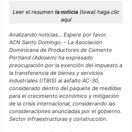
c
o
Leer el resumen
la noticia
(Iowa)
haga clic
r
aquí
r
e
Analizando noticias… Espere por favor.
o
ACN Santo Domingo. – La Asociación
e
Dominicana de Productores de Cemento
l
Portland (Adosem) ha expresado
e
preocupación por la exención del impuesto a
c
la transferencia de bienes y servicios
t
industriales (ITBIS) al asfalto AC-30,
r
considerado dentro del paquete de medidas
ó
para el crecimiento económico y mitigación
n
i
de la crisis internacional, considerando las
c
consideraciones anunciadas por el gobierno.
o
Sector infraestructuras y construcción.