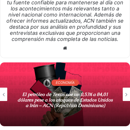
tu fuente confiable para mantenerse al día con
los acontecimientos más relevantes tanto a
nivel nacional como internacional. Además de
ofrecer informes actualizados, ACN también se
destaca por sus análisis en profundidad y sus
entrevistas exclusivas que proporcionan una
comprensión más completa de las noticias.
S
i
t
i
o
ECONOMÍA
w
e
El petróleo de Texas cae un 0,53% a 84,01
b
dólares pese a los ataques de Estados Unidos
a Irán – ACN (República Dominicana)