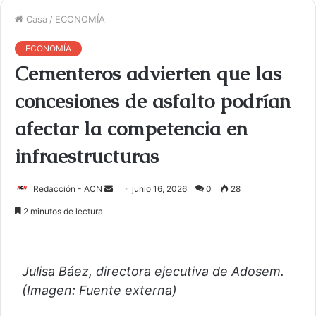
Casa
/
ECONOMÍA
ECONOMÍA
Cementeros advierten que las
concesiones de asfalto podrían
afectar la competencia en
infraestructuras
Redacción - ACN
E
junio 16, 2026
0
28
n
2 minutos de lectura
v
i
a
Julisa Báez, directora ejecutiva de Adosem.
r
(Imagen: Fuente externa)
u
n