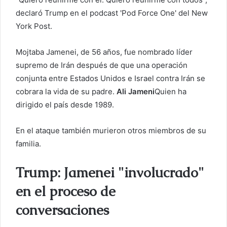
r
declaró Trump en el podcast 'Pod Force One' del New
e
York Post.
o
e
Mojtaba Jamenei, de 56 años, fue nombrado líder
l
supremo de Irán después de que una operación
e
conjunta entre Estados Unidos e Israel contra Irán se
c
cobrara la vida de su padre.
Ali Jameni
Quien ha
t
dirigido el país desde 1989.
r
ó
En el ataque también murieron otros miembros de su
n
familia.
i
c
o
Trump: Jamenei "involucrado"
en el proceso de
conversaciones