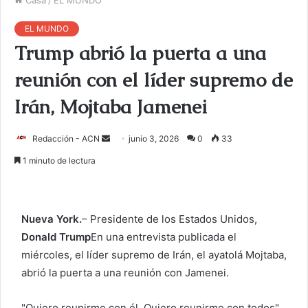
EL MUNDO
Trump abrió la puerta a una
reunión con el líder supremo de
Irán, Mojtaba Jamenei
Redacción - ACN
E
junio 3, 2026
0
33
n
1 minuto de lectura
v
i
a
Nueva York.
– Presidente de los Estados Unidos,
r
Donald Trump
En una entrevista publicada el
u
miércoles, el líder supremo de Irán, el ayatolá Mojtaba,
n
c
abrió la puerta a una reunión con Jamenei.
o
r
"Quiero reunirme con él. Quiero reunirme con todos",