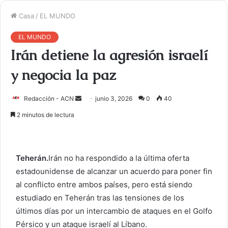
Casa
/
EL MUNDO
EL MUNDO
Irán detiene la agresión israelí
y negocia la paz
Redacción - ACN
E
junio 3, 2026
0
40
n
2 minutos de lectura
v
i
a
Teherán.
Irán no ha respondido a la última oferta
r
estadounidense de alcanzar un acuerdo para poner fin
u
al conflicto entre ambos países, pero está siendo
n
c
estudiado en Teherán tras las tensiones de los
o
últimos días por un intercambio de ataques en el Golfo
r
Pérsico y un ataque israelí al Líbano.