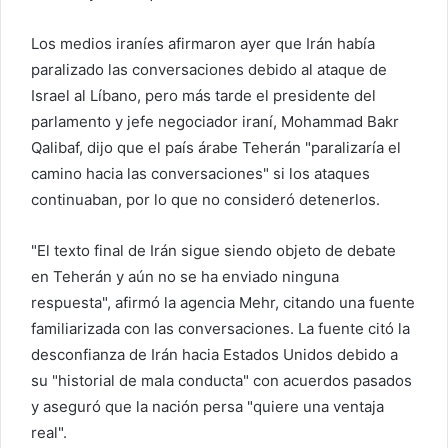
r
e
Los medios iraníes afirmaron ayer que Irán había
o
paralizado las conversaciones debido al ataque de
e
Israel al Líbano, pero más tarde el presidente del
l
parlamento y jefe negociador iraní, Mohammad Bakr
e
Qalibaf, dijo que el país árabe Teherán "paralizaría el
c
camino hacia las conversaciones" si los ataques
t
continuaban, por lo que no consideró detenerlos.
r
ó
"El texto final de Irán sigue siendo objeto de debate
n
i
en Teherán y aún no se ha enviado ninguna
c
respuesta", afirmó la agencia Mehr, citando una fuente
o
familiarizada con las conversaciones. La fuente citó la
desconfianza de Irán hacia Estados Unidos debido a
su "historial de mala conducta" con acuerdos pasados ​​
y aseguró que la nación persa "quiere una ventaja
real".