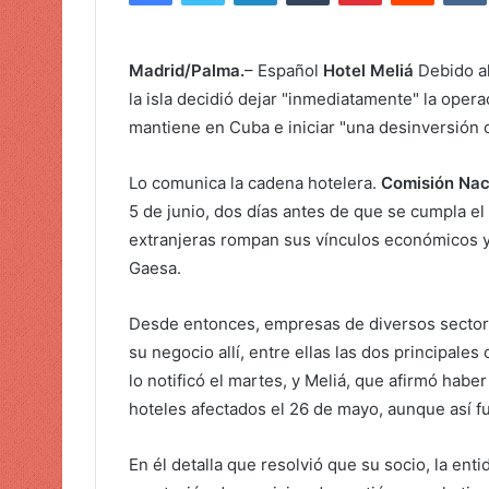
i
a
r
Madrid/Palma.
– Español
Hotel Meliá
Debido al
u
la isla decidió dejar "inmediatamente" la oper
n
mantiene en Cuba e iniciar "una desinversión 
c
o
Lo comunica la cadena hotelera.
Comisión Nac
r
5 de junio, dos días antes de que se cumpla el
r
e
extranjeras rompan sus vínculos económicos y
o
Gaesa.
e
l
Desde entonces, empresas de diversos sectore
e
su negocio allí, entre ellas las dos principales
c
lo notificó el martes, y Meliá, que afirmó haber
t
hoteles afectados el 26 de mayo, aunque así 
r
ó
En él detalla que resolvió que su socio, la en
n