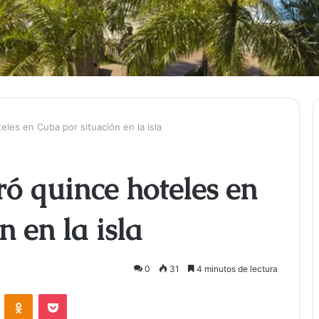
eles en Cuba por situación en la isla
ró quince hoteles en
 en la isla
0
31
4 minutos de lectura
ontakte
Odnoklassniki
Bolsillo