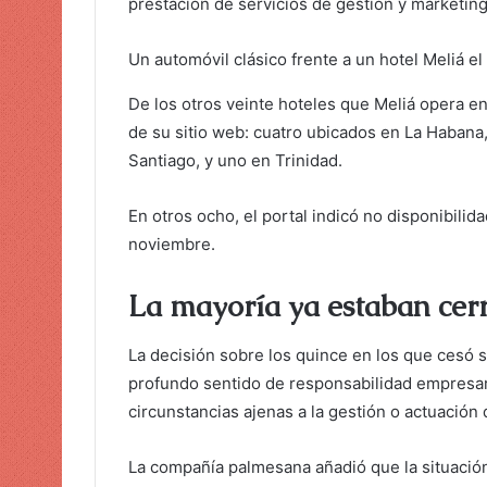
prestación de servicios de gestión y marketing
i
c
Un automóvil clásico frente a un hotel Meliá e
o
De los otros veinte hoteles que Meliá opera e
de su sitio web: cuatro ubicados en La Habana
Santiago, y uno en Trinidad.
En otros ocho, el portal indicó no disponibilid
noviembre.
La mayoría ya estaban cer
La decisión sobre los quince en los que cesó 
profundo sentido de responsabilidad empresari
circunstancias ajenas a la gestión o actuación d
La compañía palmesana añadió que la situació