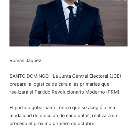
r
r
e
o
e
l
e
c
Román Jáquez.
t
r
SANTO DOMINGO.- La Junta Central Electoral (JCE)
ó
prepara la logística de cara a las primarias que
n
realizará el Partido Revolucionario Moderno (PRM).
i
c
o
El partido gobernante, único que se acogió a esa
modalidad de elección de candidatos, realizará su
proceso el próximo primero de octubre.