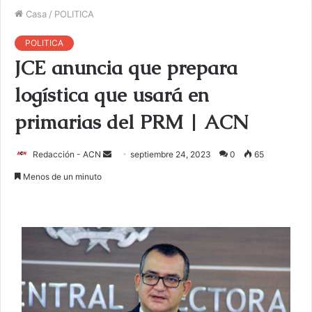
Casa
/
POLITICA
POLITICA
JCE anuncia que prepara
logística que usará en
primarias del PRM | ACN
Redacción - ACN
E
septiembre 24, 2023
0
65
n
Menos de un minuto
v
i
a
r
u
n
c
o