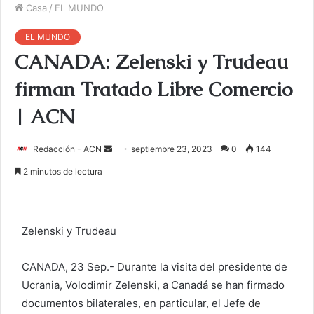
Casa
/
EL MUNDO
EL MUNDO
CANADA: Zelenski y Trudeau
firman Tratado Libre Comercio
| ACN
Redacción - ACN
E
septiembre 23, 2023
0
144
n
2 minutos de lectura
v
i
a
Zelenski y Trudeau
r
u
CANADA, 23 Sep.- Durante la visita del presidente de
n
Ucrania, Volodimir Zelenski, a Canadá se han firmado
c
o
documentos bilaterales, en particular, el Jefe de