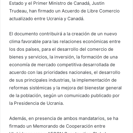
r
Estado y el Primer Ministro de Canadá, Justin
r
Trudeau, han firmado un Acuerdo de Libre Comercio
e
actualizado entre Ucrania y Canadá.
o
e
El documento contribuirá a la creación de un nuevo
l
clima favorable para las relaciones económicas entre
e
los dos países, para el desarrollo del comercio de
c
bienes y servicios, la inversión, la formación de una
t
economía de mercado competitiva desarrollada de
r
acuerdo con las prioridades nacionales, el desarrollo
ó
de sus principales industrias, la implementación de
n
i
reformas sistémicas y la mejora del bienestar general
c
de la población, según un comunicado publicado por
o
la Presidencia de Ucrania.
Además, en presencia de ambos mandatarios, se ha
firmado un Memorando de Cooperación entre