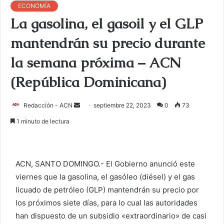
ECONOMÍA
La gasolina, el gasoil y el GLP
mantendrán su precio durante
la semana próxima – ACN
(República Dominicana)
Redacción - ACN
E
septiembre 22, 2023
0
73
n
1 minuto de lectura
v
i
a
ACN, SANTO DOMINGO.- El Gobierno anunció este
r
viernes que la gasolina, el gasóleo (diésel) y el gas
u
licuado de petróleo (GLP) mantendrán su precio por
n
c
los próximos siete días, para lo cual las autoridades
o
han dispuesto de un subsidio «extraordinario» de casi