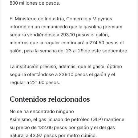
r
800 millones de pesos.
r
e
El Ministerio de Industria, Comercio y Mipymes
o
informó en un comunicado que la gasolina premium
e
seguirá vendiéndose a 293.10 pesos el galón,
l
mientras que la regular continuará a 274.50 pesos el
e
galón, para la semana del 23 al 29 de este septiembre.
c
t
La institución precisó, además, que el gasoil óptimo
r
seguirá ofertándose a 239.10 pesos el galón y el
ó
regular a 221.60 pesos.
n
i
Contenidos relacionados
c
o
No se ha encontrado ninguno
Asimismo, el gas licuado de petróleo (GLP) mantiene
su precio de 132.60 pesos por galón y el del gas
natural a 43.97 pesos por metro cúbico.