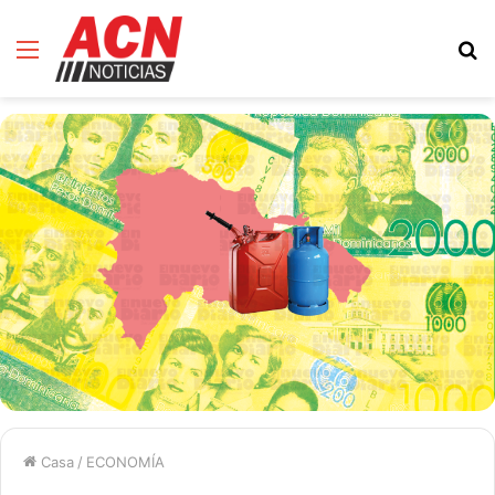
Menú
B
d
Casa
/
ECONOMÍA