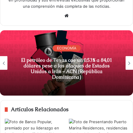
una comprensión más completa de las noticias.
S
i
t
i
o
ECONOMÍA
w
e
El petróleo de Texas cae un 0,53% a 84,01
dólares pese a los ataques de Estados
b
Unidos a Irán – ACN (República
Dominicana)
Artículos Relacionados