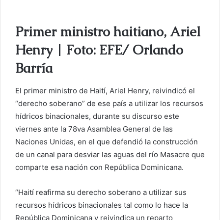
i
a
Primer ministro haitiano, Ariel
r
u
Henry | Foto: EFE/ Orlando
n
Barría
c
o
r
El primer ministro de Haití, Ariel Henry, r
eivindicó el
r
“derecho soberano” de ese país a utilizar los recursos
e
hídricos binacionales, durante su discurso este
o
viernes ante la 78va Asamblea General de las
e
Naciones Unidas, en el que defendió la construcción
l
de un canal para desviar las aguas del río Masacre que
e
comparte esa nación con República Dominicana.
c
t
“Haití reafirma su derecho soberano a utilizar sus
r
recursos hídricos binacionales tal como lo hace la
ó
República Dominicana y reivindica un reparto
n