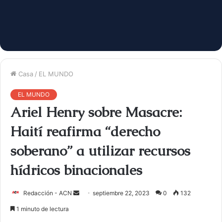
Casa
/
EL MUNDO
EL MUNDO
Ariel Henry sobre Masacre:
Haití reafirma “derecho
soberano” a utilizar recursos
hídricos binacionales
Redacción - ACN
E
septiembre 22, 2023
0
132
n
1 minuto de lectura
v