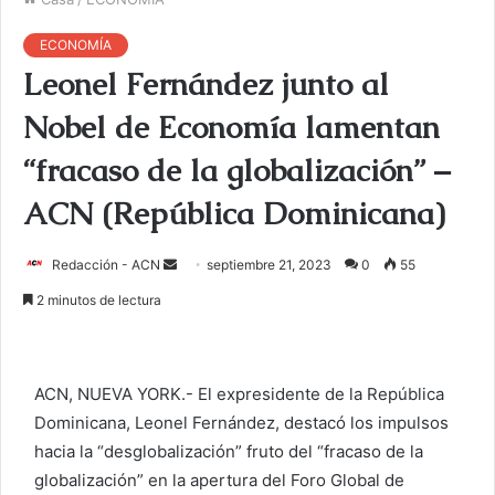
ECONOMÍA
Leonel Fernández junto al
Nobel de Economía lamentan
“fracaso de la globalización” –
ACN (República Dominicana)
Redacción - ACN
E
septiembre 21, 2023
0
55
n
2 minutos de lectura
v
i
a
ACN, NUEVA YORK.- El expresidente de la República
r
Dominicana, Leonel Fernández, destacó los impulsos
u
hacia la “desglobalización” fruto del “fracaso de la
n
c
globalización” en la apertura del Foro Global de