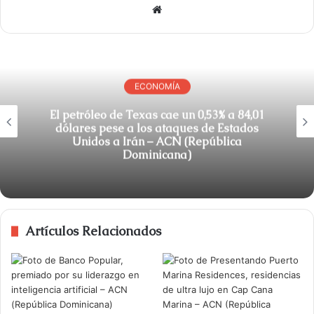
S
i
t
i
o
ECONOMÍA
w
e
El petróleo de Texas cae un 0,53% a 84,01
dólares pese a los ataques de Estados
b
Unidos a Irán – ACN (República
Dominicana)
Artículos Relacionados