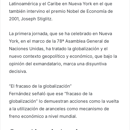
o
Latinoamérica y el Caribe en Nueva York en el que
r
también intervino el premio Nobel de Economía de
r
2001, Joseph Stiglitz.
e
o
La primera jornada, que se ha celebrado en Nueva
e
York, en el marco de la 78ª Asamblea General de
l
Naciones Unidas, ha tratado la globalización y el
e
nuevo contexto geopolítico y económico, que bajo la
c
opinión del exmandatario, marca una disyuntiva
t
decisiva.
r
ó
“El fracaso de la globalización”
n
i
Fernández señaló que ese “fracaso de la
c
globalización” lo demuestran acciones como la vuelta
o
a la utilización de aranceles como mecanismo de
freno económico a nivel mundial.