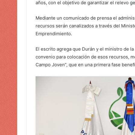
años, con el objetivo de garantizar el relevo 
c
o
Mediante un comunicado de prensa el administ
r
recursos serán canalizados a través del Ministe
r
e
Emprendimiento.
o
e
El escrito agrega que Durán y el ministro de la
l
convenio para colocación de esos recursos, m
e
Campo Joven”, que en una primera fase benefic
c
t
r
ó
n
i
c
o