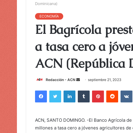
Dominicana)
ECONOMÍA
El Bagrícola pres
a tasa cero a jóv
ACN (República 
Redacción - ACN
E
septiembre 21, 2023
n
Facebook
Twitter
LinkedIn
Tumblr
Pinterest
Reddit
VK
v
i
a
r
ACN, SANTO DOMINGO. -El Banco Agrícola de l
u
millones a tasa cero a jóvenes agricultores de
n