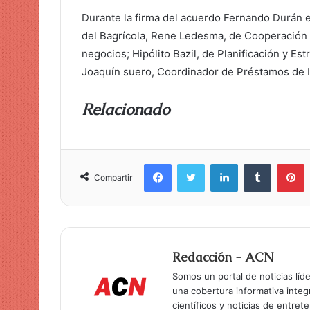
Durante la firma del acuerdo Fernando Durán
del Bagrícola, Rene Ledesma, de Cooperación I
negocios; Hipólito Bazil, de Planificación y Es
Joaquín suero, Coordinador de Préstamos de 
Relacionado
Facebook
Twitter
LinkedIn
Tumblr
Pinterest
Compartir
Redacción - ACN
Somos un portal de noticias líd
una cobertura informativa inte
científicos y noticias de entret