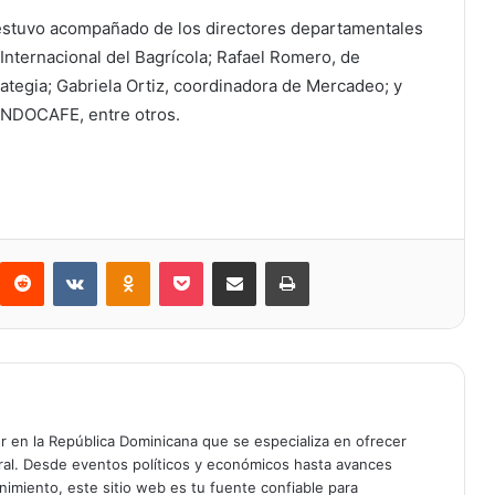
 estuvo acompañado de los directores departamentales
nternacional del Bagrícola; Rafael Romero, de
trategia; Gabriela Ortiz, coordinadora de Mercadeo; y
INDOCAFE, entre otros.
Reddit
VKontakte
Odnoklassniki
Bolsillo
Compartir a través de Correo electrónico
Imprimir
er en la República Dominicana que se especializa en ofrecer
gral. Desde eventos políticos y económicos hasta avances
enimiento, este sitio web es tu fuente confiable para