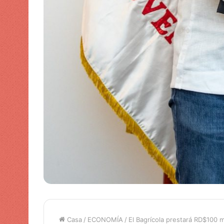
Casa
/
ECONOMÍA
/
El Bagrícola prestará RD$100 