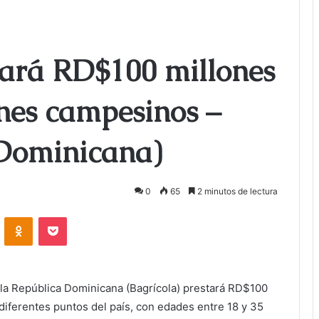
tará RD$100 millones
enes campesinos –
Dominicana)
0
65
2 minutos de lectura
ontakte
Odnoklassniki
Bolsillo
a República Dominicana (Bagrícola) prestará RD$100
 diferentes puntos del país, con edades entre 18 y 35