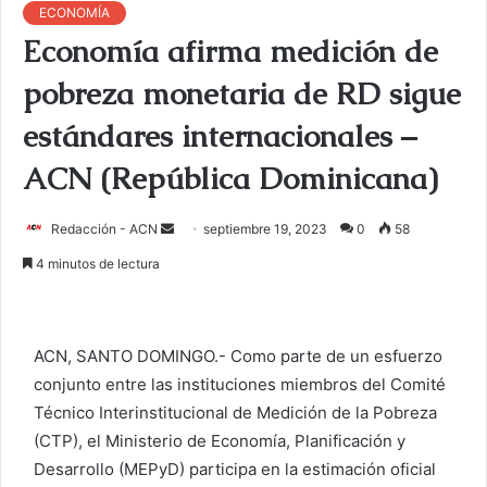
ECONOMÍA
Economía afirma medición de
pobreza monetaria de RD sigue
estándares internacionales –
ACN (República Dominicana)
Redacción - ACN
E
septiembre 19, 2023
0
58
n
4 minutos de lectura
v
i
a
ACN, SANTO DOMINGO.- Como parte de un esfuerzo
r
conjunto entre las instituciones miembros del Comité
u
Técnico Interinstitucional de Medición de la Pobreza
n
c
(CTP), el Ministerio de Economía, Planificación y
o
Desarrollo (MEPyD) participa en la estimación oficial