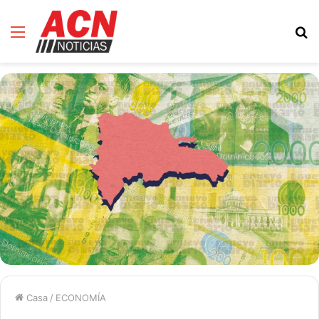
Menú
B
d
Casa
/
ECONOMÍA