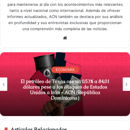
para mantenerse al día con los acontecimientos más relevantes
tanto a nivel nacional como internacional. Además de ofrecer
informes actualizados, ACN también se destaca por sus análisis
en profundidad y sus entrevistas exclusivas que proporcionan
una comprensión más completa de las noticias.
S
i
t
i
o
ECONOMÍA
w
e
El petróleo de Texas cae un 0,53% a 84,01
dólares pese a los ataques de Estados
b
Unidos a Irán – ACN (República
Dominicana)
Artículos Relacionados