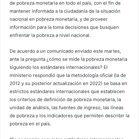
r
de pobreza monetaria en todo el país, con el fin de
r
mantener informada a la ciudadanía de la situación
e
nacional en pobreza monetaria, y de proveer
o
información para la toma decisiones que busquen
e
enfrentar la pobreza a nivel nacional.
l
e
De acuerdo a un comunicado enviado este martes,
c
ante la pregunta ¿cómo se mide la pobreza monetaria
t
siguiendo los estándares internacionales? El
r
ministerio respondió que la metodología oficial (la de
ó
2012 y su posterior actualización en 2022) se basa en
n
i
estrictos estándares internacionales que establecen
c
los criterios de definición de pobreza monetaria, la
o
unidad de análisis, las fuentes de ingreso, las líneas
de pobreza y los indicadores que permiten describir la
pobreza en el país.