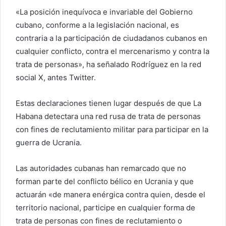
e
«La posición inequívoca e invariable del Gobierno
o
cubano, conforme a la legislación nacional, es
e
contraria a la participación de ciudadanos cubanos en
l
cualquier conflicto, contra el mercenarismo y contra la
e
trata de personas», ha señalado Rodríguez en la red
c
social X, antes Twitter.
t
r
Estas declaraciones tienen lugar después de que La
ó
Habana detectara una red rusa de trata de personas
n
i
con fines de reclutamiento militar para participar en la
c
guerra de Ucrania.
o
Las autoridades cubanas han remarcado que no
forman parte del conflicto bélico en Ucrania y que
actuarán «de manera enérgica contra quien, desde el
territorio nacional, participe en cualquier forma de
trata de personas con fines de reclutamiento o