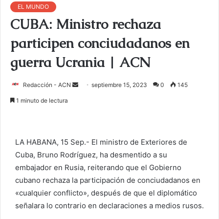
EL MUNDO
CUBA: Ministro rechaza
participen conciudadanos en
guerra Ucrania | ACN
Redacción - ACN
E
septiembre 15, 2023
0
145
n
1 minuto de lectura
v
i
a
LA HABANA, 15 Sep.- El ministro de Exteriores de
r
Cuba, Bruno Rodríguez, ha desmentido a su
u
embajador en Rusia, reiterando que el Gobierno
n
c
cubano rechaza la participación de conciudadanos en
o
«cualquier conflicto», después de que el diplomático
r
señalara lo contrario en declaraciones a medios rusos.
r