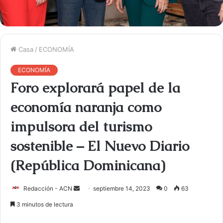
Casa
/
ECONOMÍA
ECONOMÍA
Foro explorará papel de la
economía naranja como
impulsora del turismo
sostenible – El Nuevo Diario
(República Dominicana)
Redacción - ACN
E
septiembre 14, 2023
0
63
n
3 minutos de lectura
v