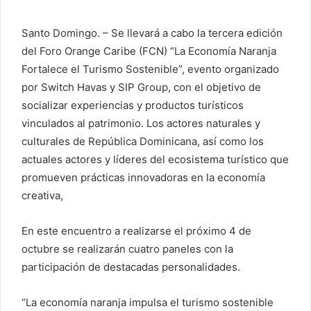
i
a
Santo Domingo. – Se llevará a cabo la tercera edición
r
del Foro Orange Caribe (FCN) “La Economía Naranja
u
Fortalece el Turismo Sostenible”, evento organizado
n
c
por Switch Havas y SIP Group, con el objetivo de
o
socializar experiencias y productos turísticos
r
vinculados al patrimonio. Los actores naturales y
r
culturales de República Dominicana, así como los
e
actuales actores y líderes del ecosistema turístico que
o
promueven prácticas innovadoras en la economía
e
creativa,
l
e
En este encuentro a realizarse el próximo 4 de
c
octubre se realizarán cuatro paneles con la
t
participación de destacadas personalidades.
r
ó
“La economía naranja impulsa el turismo sostenible
n