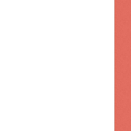
Protestas en Santo Doming
energía de siete horas y altos
 hace
1 semana hace
1 semana hace
Los Juegos Centroamericanos y del Caribe avanzan a buen ritmo
Javier Grulan ataca a los "haters".
Javier Núñez gana plata y Josué Domínguez bronce en natación en Santo Domingo 2026