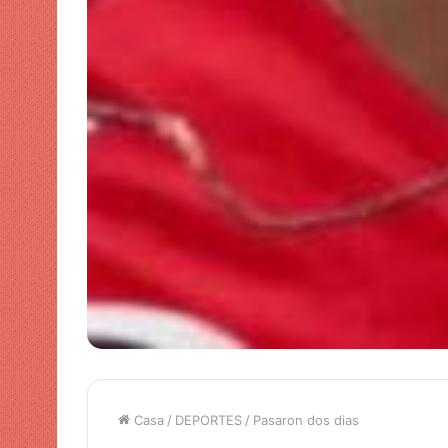
Casa
/
DEPORTES
/
Pasaron dos dias