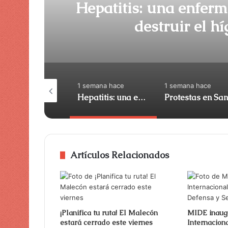
Hepatitis: una enfer
destruir el h
semana hace
1 semana hace
1 semana hace
ití y Simpson
Hepatitis: una enfermedad silenciosa que puede destruir el hígado sin síntomas
Artículos Relacionados
¡Planifica tu ruta! El Malecón
MIDE inaug
estará cerrado este viernes
Internacion