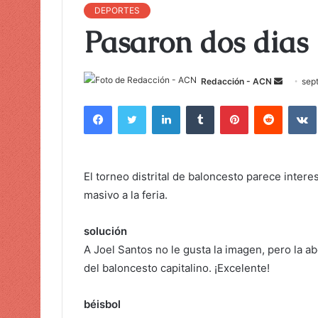
DEPORTES
Pasaron dos dias
Redacción - ACN
E
sep
n
Facebook
Twitter
LinkedIn
Tumblr
Pinterest
Reddit
VK
v
i
a
r
El torneo distrital de baloncesto parece inter
u
masivo a la feria.
n
c
solución
o
A Joel Santos no le gusta la imagen, pero la 
r
del baloncesto capitalino. ¡Excelente!
r
e
béisbol
o