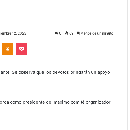
tiembre 12, 2023
0
69
Menos de un minuto
ontakte
Odnoklassniki
Bolsillo
esante. Se observa que los devotos brindarán un apoyo
aborda como presidente del máximo comité organizador