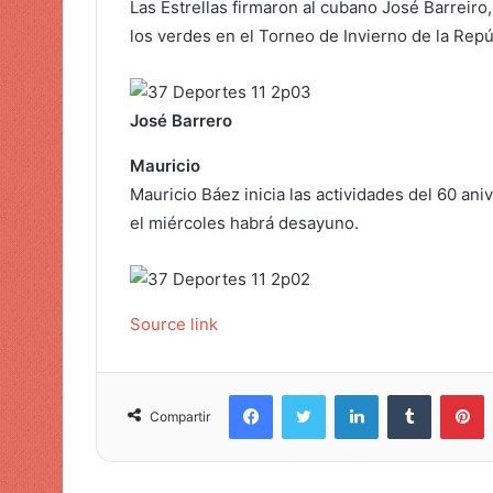
e
Las Estrellas firmaron al cubano José Barreiro,
l
los verdes en el Torneo de Invierno de la Rep
e
c
t
José Barrero
r
ó
Mauricio
n
Mauricio Báez inicia las actividades del 60 ani
i
el miércoles habrá desayuno.
c
o
Source link
Facebook
Twitter
LinkedIn
Tumblr
Pinterest
Compartir