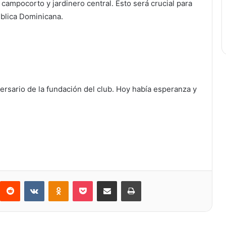
 campocorto y jardinero central. Esto será crucial para
ública Dominicana.
versario de la fundación del club. Hoy había esperanza y
Reddit
VKontakte
Odnoklassniki
Bolsillo
Compartir a través de Correo electrónico
Imprimir