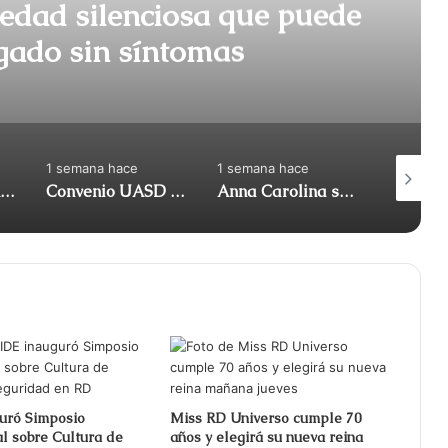
medad silenciosa que puede
ígado sin síntomas
1 semana hace
1 semana hace
1 semana
Protestas en Santo Domingo por cortes de energía de siete horas y altos costos de facturas
Convenio UASD y Fundación Hospital Buen Samaritano fortalecerán la salud en la Provincia Oriental
Anna Carolina se disculpa por anunciar que es responsable de portarse mal con las mujeres
uró Simposio
Miss RD Universo cumple 70
al sobre Cultura de
años y elegirá su nueva reina