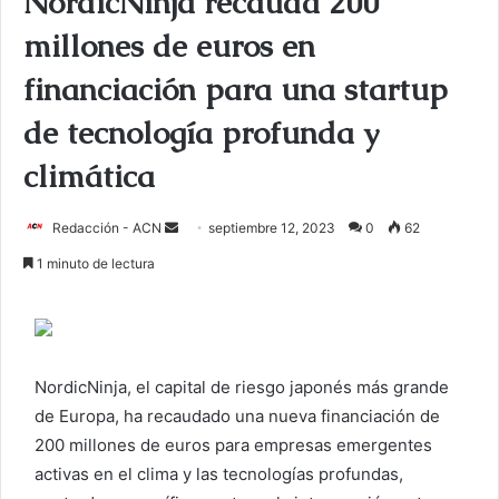
NordicNinja recauda 200
millones de euros en
financiación para una startup
de tecnología profunda y
climática
Redacción - ACN
E
septiembre 12, 2023
0
62
n
1 minuto de lectura
v
i
a
r
NordicNinja, el capital de riesgo japonés más grande
u
de Europa, ha recaudado una nueva financiación de
n
c
200 millones de euros para empresas emergentes
o
activas en el clima y las tecnologías profundas,
r