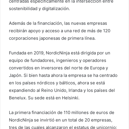
centradas específicamente en la intersección entre
r
sostenibilidad y digitalización.
e
o
Además de la financiación, las nuevas empresas
e
recibirán apoyo y acceso a una red de más de 120
l
corporaciones japonesas de primera línea.
e
c
Fundada en 2019, NordicNinja está dirigida por un
t
equipo de fundadores, ingenieros y operadores
r
convertidos en inversores del norte de Europa y
ó
Japón. Si bien hasta ahora la empresa se ha centrado
n
i
en los países nórdicos y bálticos, ahora se está
c
expandiendo al Reino Unido, Irlanda y los países del
o
Benelux. Su sede está en Helsinki.
La primera financiación de 110 millones de euros de
NordicNinja se invirtió en un total de 20 empresas,
tres de las cuales alcanzaron el estatus de unicornio: