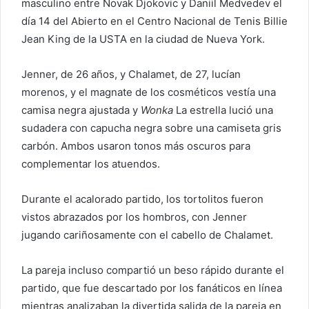
masculino entre Novak Djokovic y Daniil Medvedev el
o
día 14 del Abierto en el Centro Nacional de Tenis Billie
e
Jean King de la USTA en la ciudad de Nueva York.
l
e
Jenner, de 26 años, y Chalamet, de 27, lucían
c
morenos, y el magnate de los cosméticos vestía una
t
camisa negra ajustada y
Wonka
La estrella lució una
r
sudadera con capucha negra sobre una camiseta gris
ó
carbón. Ambos usaron tonos más oscuros para
n
i
complementar los atuendos.
c
o
Durante el acalorado partido, los tortolitos fueron
vistos abrazados por los hombros, con Jenner
jugando cariñosamente con el cabello de Chalamet.
La pareja incluso compartió un beso rápido durante el
partido, que fue descartado por los fanáticos en línea
mientras analizaban la divertida salida de la pareja en