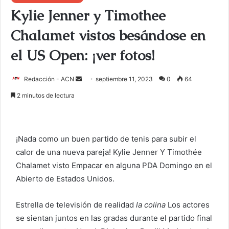
Kylie Jenner y Timothee
Chalamet vistos besándose en
el US Open: ¡ver fotos!
Redacción - ACN
E
septiembre 11, 2023
0
64
n
2 minutos de lectura
v
i
a
¡Nada como un buen partido de tenis para subir el
r
calor de una nueva pareja!
Kylie Jenner
Y
Timothée
u
Chalamet
visto
Empacar en alguna PDA
Domingo en el
n
c
Abierto de Estados Unidos.
o
r
Estrella de televisión de realidad
la colina
Los actores
r
se sientan juntos en las gradas durante el partido final
e