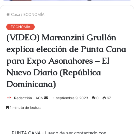
Casa
/
ECONOMÍA
ECONOMÍA
(VIDEO) Marranzini Grullón
explica elección de Punta Cana
para Expo Asonahores – El
Nuevo Diario (República
Dominicana)
Redacción - ACN
E
septiembre 9, 2023
0
67
n
1 minuto de lectura
v
i
a
, PUNTA CANA.- Luego de ser contactado con
r