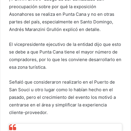
preocupación sobre por qué la exposición
u
Asonahores se realiza en Punta Cana y no en otras
n
c
partes del país, especialmente en Santo Domingo,
o
Andrés Maranzini Grullón explicó en detalle.
r
r
El vicepresidente ejecutivo de la entidad dijo que esto
e
se debe a que Punta Cana tiene el mayor número de
o
compradores, por lo que les conviene desarrollarlo en
e
esa zona turística.
l
e
Señaló que consideraron realizarlo en el Puerto de
c
San Souci u otro lugar como lo habían hecho en el
t
pasado, pero el crecimiento del evento los motivó a
r
centrarse en el área y simplificar la experiencia
ó
cliente-proveedor.
n
i
c