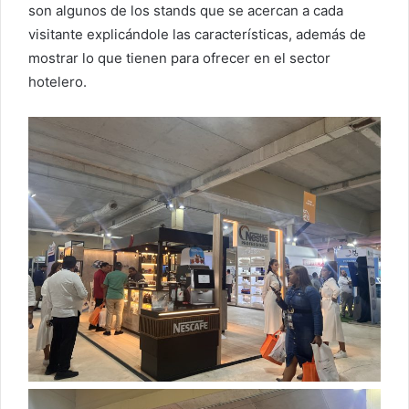
son algunos de los stands que se acercan a cada
ó
visitante explicándole las características, además de
n
i
mostrar lo que tienen para ofrecer en el sector
c
hotelero.
o