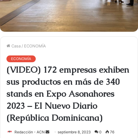
Casa
/
ECONOMÍA
ECONOMÍA
(VIDEO) 172 empresas exhiben
sus productos en más de 340
stands en Expo Asonahores
2023 – El Nuevo Diario
(República Dominicana)
Redacción - ACN
E
septiembre 8, 2023
0
76