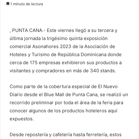
n
1 minuto de lectura
v
i
a
, PUNTA CANA.- Este viernes llegó a su tercera y
r
última jornada la trigésimo quinta exposición
u
comercial Asonahores 2023 de la Asociación de
n
c
Hoteles y Turismo de República Dominicana donde
o
cerca de 175 empresas exhibieron sus productos a
r
visitantes y compradores en más de 340 stands.
r
e
Como parte de la cobertura especial de El Nuevo
o
Diario desde el Blue Mall de Punta Cana, se realizó un
e
recorrido preliminar por toda el área de la feria para
l
conocer algunos de los productos hoteleros aquí
e
expuestos.
c
t
Desde repostería y cafetería hasta ferretería, estos
r