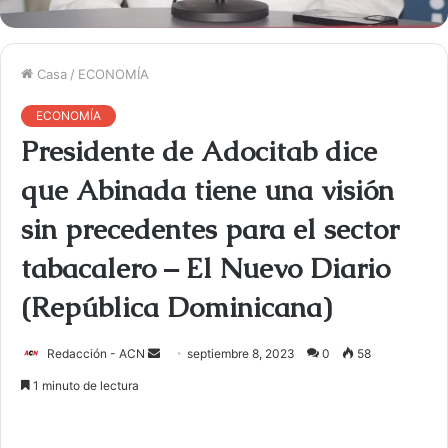
Casa
/
ECONOMÍA
ECONOMÍA
Presidente de Adocitab dice
que Abinada tiene una visión
sin precedentes para el sector
tabacalero – El Nuevo Diario
(República Dominicana)
Redacción - ACN
E
septiembre 8, 2023
0
58
n
1 minuto de lectura
v
i