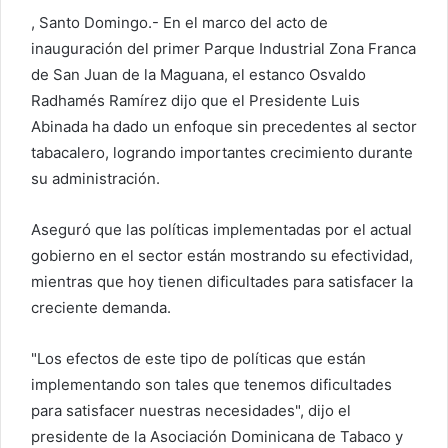
a
, Santo Domingo.- En el marco del acto de
r
inauguración del primer Parque Industrial Zona Franca
u
de San Juan de la Maguana, el estanco Osvaldo
n
c
Radhamés Ramírez dijo que el Presidente Luis
o
Abinada ha dado un enfoque sin precedentes al sector
r
tabacalero, logrando importantes crecimiento durante
r
su administración.
e
o
Aseguró que las políticas implementadas por el actual
e
gobierno en el sector están mostrando su efectividad,
l
mientras que hoy tienen dificultades para satisfacer la
e
creciente demanda.
c
t
"Los efectos de este tipo de políticas que están
r
implementando son tales que tenemos dificultades
ó
para satisfacer nuestras necesidades", dijo el
n
i
presidente de la Asociación Dominicana de Tabaco y