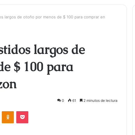
os largos de otoño por menos de $ 100 para comprar en
stidos largos de
de $ 100 para
zon
0
61
2 minutos de lectura
ontakte
Odnoklassniki
Bolsillo