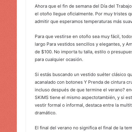
r
Ahora que el fin de semana del Día del Trabaj
u
el otoño llegue oficialmente. Por muy tristes 
n
admitir que esperamos temperaturas más suav
c
o
Para que vestirse en otoño sea muy fácil, to
r
largo
Para vestidos sencillos y elegantes, y A
r
e
de $100. No importa tu talla, estilo o presupu
o
para cualquier ocasión.
e
l
Si estás buscando un vestido suéter clásico que
e
acanalado con botones
Y
Prenda de cintura c
c
incluso después de que termine el verano? 
t
SKIMS tiene el mismo aspecto
también, y si es
r
vestir formal o informal, destaca entre la multi
ó
dramático
.
n
i
El final del verano no significa el final de la 
c