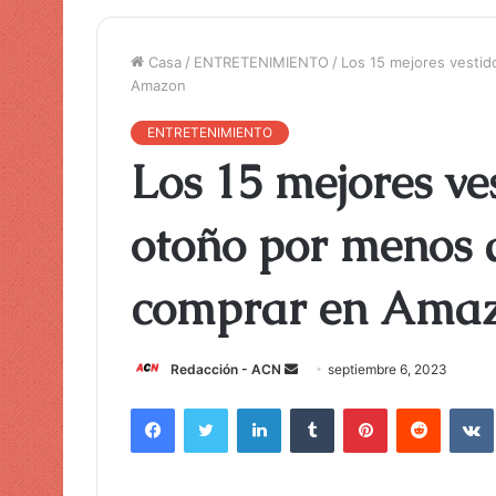
Casa
/
ENTRETENIMIENTO
/
Los 15 mejores vestid
Amazon
ENTRETENIMIENTO
Los 15 mejores ve
otoño por menos 
comprar en Ama
Redacción - ACN
E
septiembre 6, 2023
n
Facebook
Twitter
LinkedIn
Tumblr
Pinterest
Reddit
VK
v
i
a