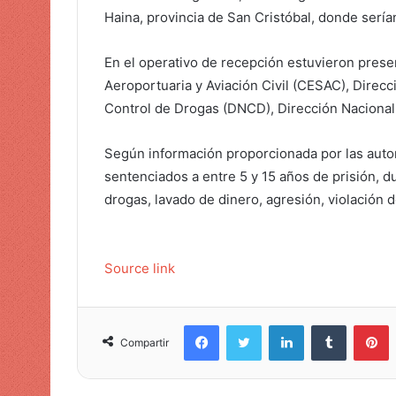
i
Haina, provincia de San Cristóbal, donde sería
c
o
En el operativo de recepción estuvieron pres
Aeroportuaria y Aviación Civil (CESAC), Direc
Control de Drogas (DNCD), Dirección Nacional d
Según información proporcionada por las autor
sentenciados a entre 5 y 15 años de prisión, du
drogas, lavado de dinero, agresión, violación de
Source link
Facebook
Twitter
LinkedIn
Tumblr
Pinterest
Compartir