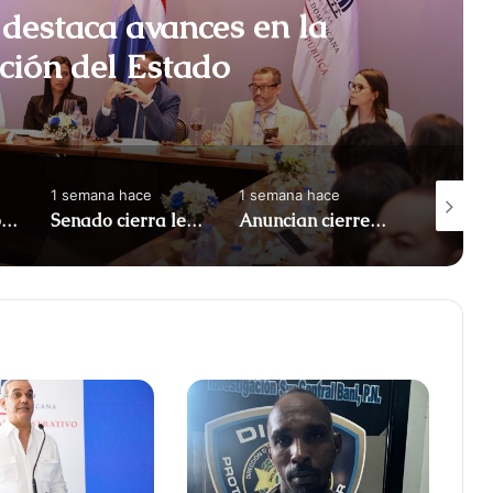
destaca avances en la
ción del Estado
1 semana hace
1 semana hace
1 semana
Apresan a tres por maniobras temerarias en motocicletas
Senado cierra legislatura con 122 leyes aprobadas
Anuncian cierres en el Malecón por Juegos Centroamericanos