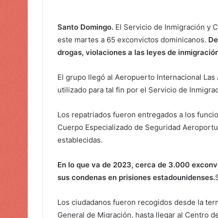
a
r
Santo Domingo.
El Servicio de Inmigración y 
u
este martes a 65 exconvictos dominicanos.
De
n
drogas, violaciones a las leyes de inmigración
c
o
El grupo llegó al Aeropuerto Internacional La
r
utilizado para tal fin por el Servicio de Inmig
r
e
o
Los repatriados fueron entregados a los funci
e
Cuerpo Especializado de Seguridad Aeroportua
l
establecidas.
e
c
En lo que va de 2023, cerca de 3.000 exconvi
t
sus condenas en prisiones estadounidenses.
r
ó
Los ciudadanos fueron recogidos desde la term
n
General de Migración, hasta llegar al Centro 