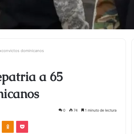
exconvictos dominicanos
patria a 65
nicanos
0
74
1 minuto de lectura
ontakte
Odnoklassniki
Bolsillo