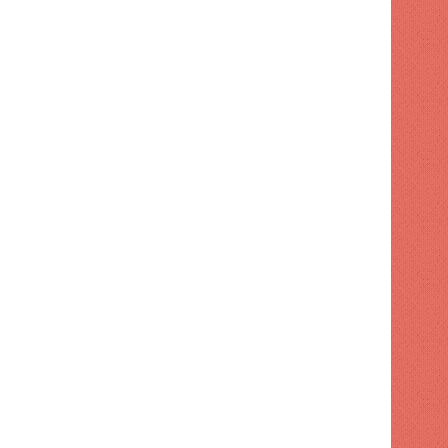
Apresan a tres por maniobr
motocicleta
 hace
1 semana hace
1 semana hace
Turismo supervisa intervención en playa El Faro de SPM
Código Penal entra en vigor con 32 cambios
Ayuntamiento de SDE aumenta tarifas para publicidad exterior