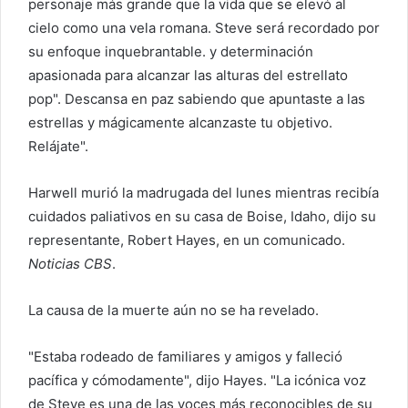
personaje más grande que la vida que se elevó al
o
cielo como una vela romana. Steve será recordado por
e
su enfoque inquebrantable. y determinación
l
apasionada para alcanzar las alturas del estrellato
e
pop". Descansa en paz sabiendo que apuntaste a las
c
estrellas y mágicamente alcanzaste tu objetivo.
t
Relájate".
r
ó
Harwell murió la madrugada del lunes mientras recibía
n
i
cuidados paliativos en su casa de Boise, Idaho, dijo su
c
representante, Robert Hayes, en un comunicado.
o
Noticias CBS
.
La causa de la muerte aún no se ha revelado.
"Estaba rodeado de familiares y amigos y falleció
pacífica y cómodamente", dijo Hayes. "La icónica voz
de Steve es una de las voces más reconocibles de su