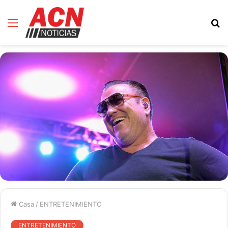
Menú
B
d
Casa
/
ENTRETENIMIENTO
ENTRETENIMIENTO