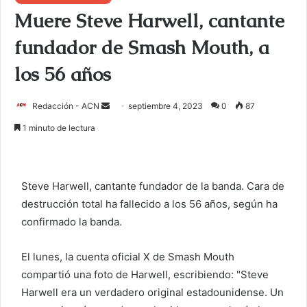
Muere Steve Harwell, cantante
fundador de Smash Mouth, a
los 56 años
Redacción - ACN
E
septiembre 4, 2023
0
87
n
1 minuto de lectura
v
i
a
Steve Harwell, cantante fundador de la banda.
Cara de
r
destrucción total
ha fallecido a los 56 años, según ha
u
confirmado la banda.
n
c
o
El lunes, la cuenta oficial X de Smash Mouth
r
compartió una foto de Harwell, escribiendo: "Steve
r
Harwell era un verdadero original estadounidense. Un
e