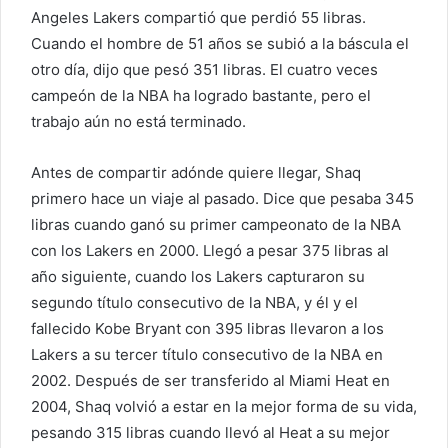
r
Angeles Lakers compartió que perdió 55 libras.
e
Cuando el hombre de 51 años se subió a la báscula el
o
otro día, dijo que pesó 351 libras. El cuatro veces
e
campeón de la NBA ha logrado bastante, pero el
l
trabajo aún no está terminado.
e
c
Antes de compartir adónde quiere llegar, Shaq
t
primero hace un viaje al pasado. Dice que pesaba 345
r
libras cuando ganó su primer campeonato de la NBA
ó
con los Lakers en 2000. Llegó a pesar 375 libras al
n
i
año siguiente, cuando los Lakers capturaron su
c
segundo título consecutivo de la NBA, y él y el
o
fallecido Kobe Bryant con 395 libras llevaron a los
Lakers a su tercer título consecutivo de la NBA en
2002. Después de ser transferido al Miami Heat en
2004, Shaq volvió a estar en la mejor forma de su vida,
pesando 315 libras cuando llevó al Heat a su mejor