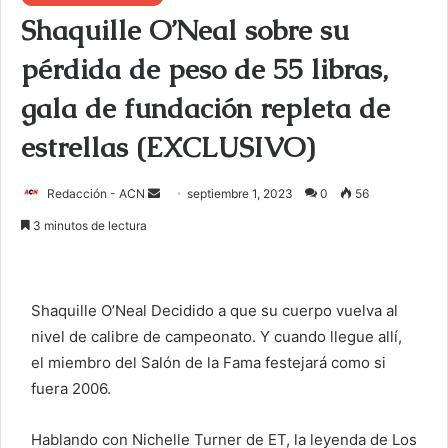
Shaquille O’Neal sobre su
pérdida de peso de 55 libras,
gala de fundación repleta de
estrellas (EXCLUSIVO)
Redacción - ACN
E
septiembre 1, 2023
0
56
n
3 minutos de lectura
v
i
a
Shaquille O’Neal
Decidido a que su cuerpo vuelva al
r
nivel de calibre de campeonato. Y cuando llegue allí,
u
el miembro del Salón de la Fama festejará como si
n
c
fuera 2006.
o
r
Hablando con Nichelle Turner de ET, la leyenda de Los