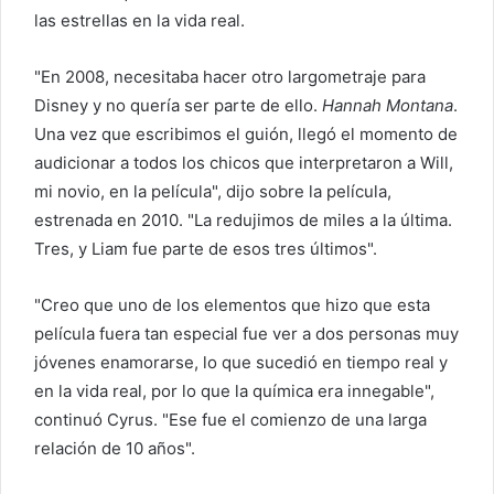
r
las estrellas en la vida real.
e
o
"En 2008, necesitaba hacer otro largometraje para
e
Disney y no quería ser parte de ello.
Hannah Montana
.
l
Una vez que escribimos el guión, llegó el momento de
e
audicionar a todos los chicos que interpretaron a Will,
c
mi novio, en la película", dijo sobre la película,
t
estrenada en 2010. "La redujimos de miles a la última.
r
Tres, y Liam fue parte de esos tres últimos".
ó
n
i
"Creo que uno de los elementos que hizo que esta
c
película fuera tan especial fue ver a dos personas muy
o
jóvenes enamorarse, lo que sucedió en tiempo real y
en la vida real, por lo que la química era innegable",
continuó Cyrus. "Ese fue el comienzo de una larga
relación de 10 años".