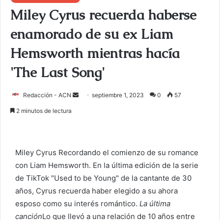
Miley Cyrus recuerda haberse
enamorado de su ex Liam
Hemsworth mientras hacía
'The Last Song'
Redacción - ACN
E
septiembre 1, 2023
0
57
n
2 minutos de lectura
v
i
a
Miley Cyrus
Recordando el comienzo de su romance
r
con
Liam Hemsworth
. En la última edición de la serie
u
de TikTok "Used to be Young" de la cantante de 30
n
c
años, Cyrus recuerda haber elegido a su ahora
o
esposo como su interés romántico.
La última
r
canción
Lo que llevó a una relación de 10 años entre