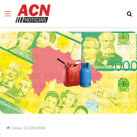
Menú
B
d
Casa
/
ECONOMÍA