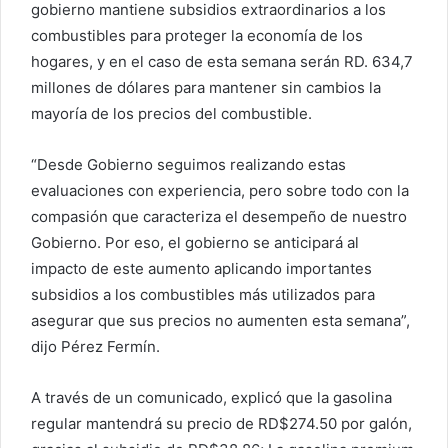
gobierno mantiene subsidios extraordinarios a los
n
c
combustibles para proteger la economía de los
o
hogares, y en el caso de esta semana serán RD. 634,7
r
millones de dólares para mantener sin cambios la
r
mayoría de los precios del combustible.
e
o
“Desde Gobierno seguimos realizando estas
e
evaluaciones con experiencia, pero sobre todo con la
l
compasión que caracteriza el desempeño de nuestro
e
Gobierno. Por eso, el gobierno se anticipará al
c
impacto de este aumento aplicando importantes
t
subsidios a los combustibles más utilizados para
r
asegurar que sus precios no aumenten esta semana”,
ó
dijo Pérez Fermín.
n
i
c
A través de un comunicado, explicó que la gasolina
o
regular mantendrá su precio de RD$274.50 por galón,