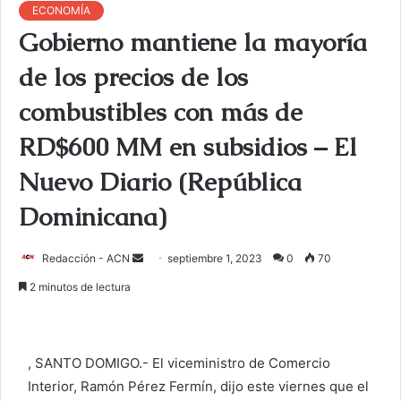
ECONOMÍA
Gobierno mantiene la mayoría
de los precios de los
combustibles con más de
RD$600 MM en subsidios – El
Nuevo Diario (República
Dominicana)
Redacción - ACN
E
septiembre 1, 2023
0
70
n
2 minutos de lectura
v
i
a
, SANTO DOMIGO.- El viceministro de Comercio
r
Interior, Ramón Pérez Fermín, dijo este viernes que el
u