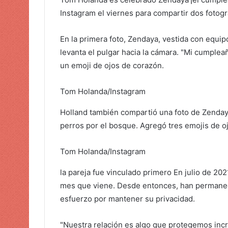
u
Instagram el viernes para compartir dos fotogra
n
c
En la primera foto, Zendaya, vestida con equi
o
levanta el pulgar hacia la cámara. "Mi cumpleañ
r
un emoji de ojos de corazón.
r
e
o
Tom Holanda/Instagram
e
Holland también compartió una foto de Zenday
l
perros por el bosque. Agregó tres emojis de o
e
c
Tom Holanda/Instagram
t
r
la pareja
fue vinculado primero
En julio de 202
ó
mes que viene. Desde entonces, han permanec
n
esfuerzo por mantener su privacidad.
i
c
"Nuestra relación es algo que protegemos in
o