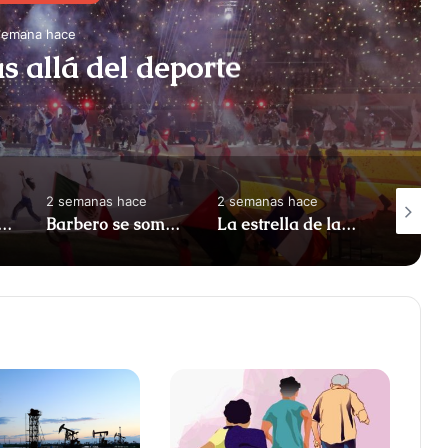
semana hace
s allá del deporte
2 semanas hace
2 semanas hace
2 semana
ro nada más": la amarga despedida de Neymar de la selección de Brasil
Barbero se sometería a dos cirugías más antes de morir Rebecca Brizard, según Salud Pública
La estrella de la suerte de Eduardo María