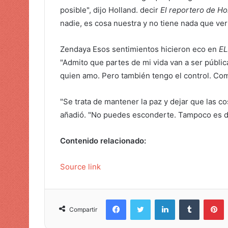
posible", dijo Holland.
decir
El reportero de H
nadie, es cosa nuestra y no tiene nada que ver
Zendaya
Esos sentimientos hicieron eco
en
EL
"Admito que partes de mi vida van a ser públic
quien amo. Pero también tengo el control. Com
"Se trata de mantener la paz y dejar que las co
añadió. "No puedes esconderte. Tampoco es d
Contenido relacionado:
Source link
Facebook
Twitter
LinkedIn
Tumblr
Pinterest
Compartir