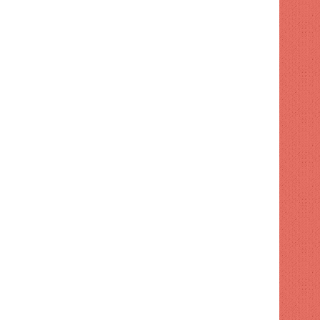
2 semanas hace
"Creo que no quiero nada 
despedida de Neymar de la se
s hace
2 semanas hace
2 semanas hace
El Dr. Steven Gundry dice que 'comerse protector solar' podría ser el secreto para una piel radiante
Dólar Hoy: Tasas de compra y venta actualizadas para este 28 de julio de 2026
Enfermedad silenciosa que puede dañar el hígado durante años sin síntomas