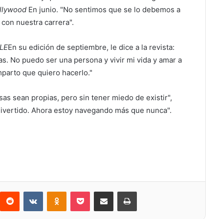
ollywood
En junio. "No sentimos que se lo debemos a
 con nuestra carrera".
LE
En su edición de septiembre, le dice a la revista:
as. No puedo ser una persona y vivir mi vida y amar a
parto que quiero hacerlo."
sas sean propias, pero sin tener miedo de existir",
ivertido. Ahora estoy navegando más que nunca".
Reddit
VKontakte
Odnoklassniki
Bolsillo
Compartir a través de Correo electrónico
Imprimir