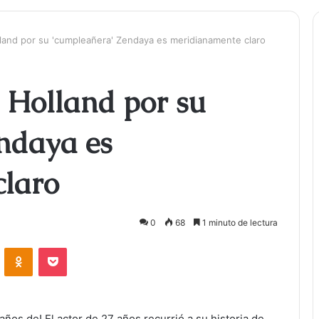
land por su 'cumpleañera' Zendaya es meridianamente claro
 Holland por su
ndaya es
claro
0
68
1 minuto de lectura
ontakte
Odnoklassniki
Bolsillo
años de! El actor de 27 años recurrió a su historia de