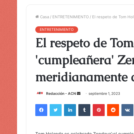
Casa
/
ENTRETENIMIENTO
/
El respeto de Tom Hol
ENTRETENIMIENTO
El respeto de Tom
'cumpleañera' Ze
meridianamente 
Redacción - ACN
E
septiembre 1, 2023
n
Facebook
Twitter
LinkedIn
Tumblr
Pinterest
Reddit
VK
v
i
a
r
Tom Holanda
es celebrado
Zendaya
’¡el cumple