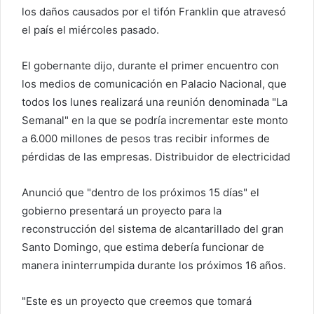
c
los daños causados ​​por el tifón Franklin que atravesó
o
el país el miércoles pasado.
r
r
El gobernante dijo, durante el primer encuentro con
e
los medios de comunicación en Palacio Nacional, que
o
todos los lunes realizará una reunión denominada "La
e
Semanal" en la que se podría incrementar este monto
l
a 6.000 millones de pesos tras recibir informes de
e
pérdidas de las empresas. Distribuidor de electricidad
c
t
Anunció que "dentro de los próximos 15 días" el
r
gobierno presentará un proyecto para la
ó
reconstrucción del sistema de alcantarillado del gran
n
i
Santo Domingo, que estima debería funcionar de
c
manera ininterrumpida durante los próximos 16 años.
o
"Este es un proyecto que creemos que tomará