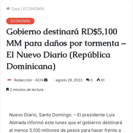
Casa
/
ECONOMÍA
ECONOMÍA
Gobierno destinará RD$5,100
MM para daños por tormenta –
El Nuevo Diario (República
Dominicana)
Redacción - ACN
E
agosto 29, 2023
0
61
n
2 minutos de lectura
v
i
a
Nuevo Diario, Santo Domingo. – El presidente Luis
r
Abinada informó este lunes que el gobierno destinará
u
al menos 5.100 millones de pesos para hacer frente a
n