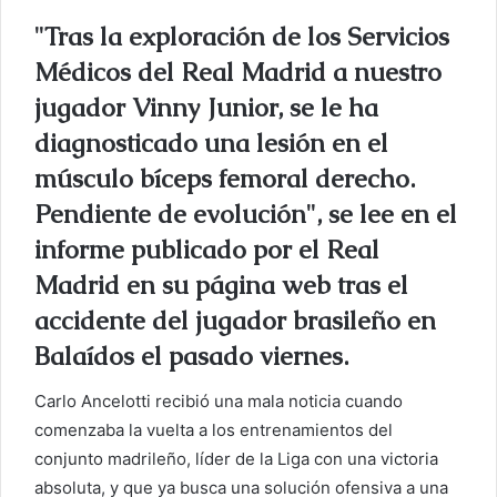
o
"Tras la exploración de los Servicios
e
Médicos del Real Madrid a nuestro
l
jugador Vinny Junior, se le ha
e
c
diagnosticado una lesión en el
t
músculo bíceps femoral derecho.
r
Pendiente de evolución", se lee en el
ó
n
informe publicado por el Real
i
Madrid en su página web tras el
c
accidente del jugador brasileño en
o
Balaídos el pasado viernes.
Carlo Ancelotti recibió una mala noticia cuando
comenzaba la vuelta a los entrenamientos del
conjunto madrileño, líder de la Liga con una victoria
absoluta, y que ya busca una solución ofensiva a una