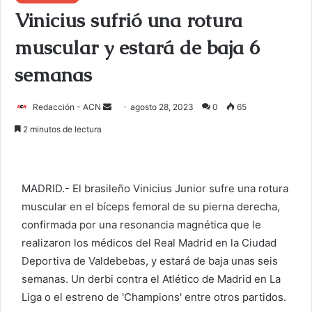
Vinicius sufrió una rotura
muscular y estará de baja 6
semanas
Redacción - ACN
E
agosto 28, 2023
0
65
n
2 minutos de lectura
v
i
a
MADRID.- El brasileño Vinicius Junior sufre una rotura
r
muscular en el bíceps femoral de su pierna derecha,
u
confirmada por una resonancia magnética que le
n
c
realizaron los médicos del Real Madrid en la Ciudad
o
Deportiva de Valdebebas, y estará de baja unas seis
r
semanas. Un derbi contra el Atlético de Madrid en La
r
Liga o el estreno de 'Champions' entre otros partidos.
e