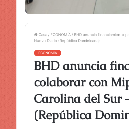
Casa
/
ECONOMÍA
/
BHD anuncia financiamiento pa
Nuevo Diario (República Dominicana)
ECONOMÍA
BHD anuncia fin
colaborar con Mi
Carolina del Sur 
(República Domi