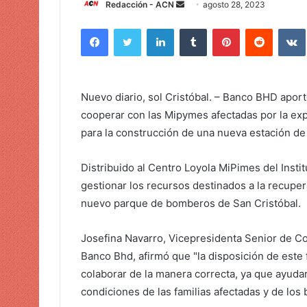
Redacción - ACN
E
agosto 28, 2023
n
Facebook
Twitter
LinkedIn
Tumblr
Pinterest
Reddit
VK
v
i
a
r
Nuevo diario, sol
Cristóbal
. – Banco BHD aport
u
cooperar con las Mipymes afectadas por la ex
n
para la construcción de una nueva estación de
c
o
Distribuido al Centro Loyola MiPimes del Insti
r
gestionar los recursos destinados a la recupe
r
e
nuevo parque de bomberos de San Cristóbal.
o
e
Josefina Navarro, Vicepresidenta Senior de C
l
Banco Bhd, afirmó que "la disposición de este
e
colaborar de la manera correcta, ya que ayudar
c
condiciones de las familias afectadas y de los
t