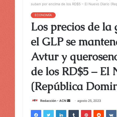
suben por encima de los RD$5 – El Nuevo Diario (Re
ECONOMÍA
Los precios de la 
el GLP se manten
Avtur y querosen
de los RD$5 – El
(República Domi
Redacción - ACN
E
agosto 25, 2023
n
Facebook
Twitter
LinkedIn
Tumblr
Pinterest
Reddit
VK
v