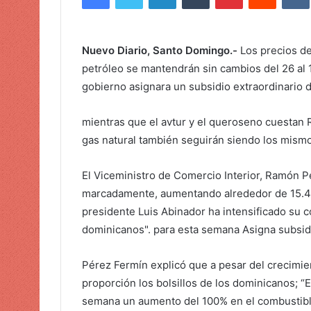
i
a
r
Nuevo Diario, Santo Domingo.-
Los precios de
u
petróleo se mantendrán sin cambios del 26 al 
n
gobierno asignara un subsidio extraordinario 
c
o
mientras que el avtur y el queroseno cuestan
r
gas natural también seguirán siendo los mism
r
e
o
El Viceministro de Comercio Interior, Ramón P
e
marcadamente, aumentando alrededor de 15.4% 
l
presidente Luis Abinador ha intensificado su 
e
dominicanos". para esta semana Asigna subsid
c
t
Pérez Fermín explicó que a pesar del crecimien
r
proporción los bolsillos de los dominicanos; “
ó
semana un aumento del 100% en el combustible
n