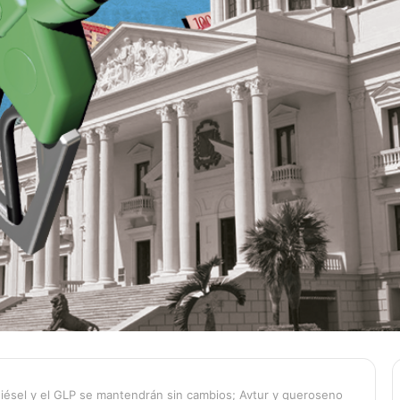
 diésel y el GLP se mantendrán sin cambios; Avtur y queroseno