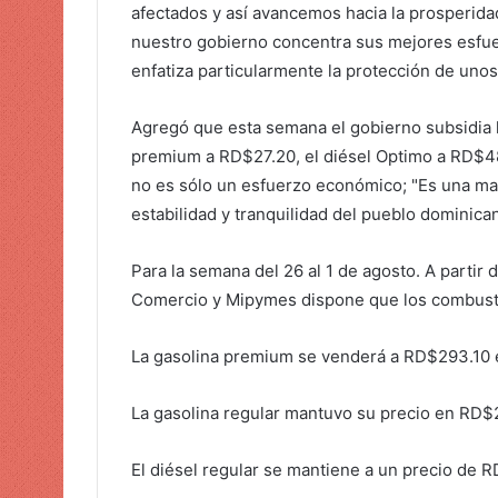
afectados y así avancemos hacia la prosperid
i
nuestro gobierno concentra sus mejores esfuer
c
enfatiza particularmente la protección de unos
o
Agregó que esta semana el gobierno subsidia l
premium a RD$27.20, el diésel Optimo a RD$48.
no es sólo un esfuerzo económico; "Es una ma
estabilidad y tranquilidad del pueblo dominican
Para la semana del 26 al 1 de agosto. A partir 
Comercio y Mipymes dispone que los combustib
La gasolina premium se venderá a RD$293.10 e
La gasolina regular mantuvo su precio en RD$
El diésel regular se mantiene a un precio de 