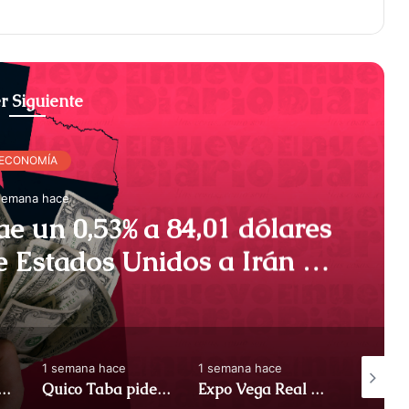
r Siguiente
ECONOMÍA
semana hace
ae un 0,53% a 84,01 dólares
e Estados Unidos a Irán –
ica Dominicana)
1 semana hace
1 semana hace
1 semana
o como destino de inversión, atrayendo US$3.276,5 millones en IED – ACN (República Dominicana)
Quico Taba pide suspender cambios en operaciones de juego hasta que se apruebe nueva ley – ACN (República Dominicana)
Expo Vega Real 2026 abre sus puertas con más de 150 empresas y convoca a consejo de gobierno – ACN (República Dominicana)