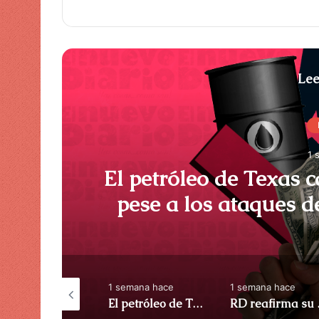
Lee
1 
El petróleo de Texas c
pese a los ataques d
ACN (Repúbl
semana hace
1 semana hace
1 semana hace
Banreservas y banco popular solucionan desafíos y oportunidades para el sistema financiero nacional – ACN (República Dominicana)
El petróleo de Texas cae un 0,53% a 84,01 dólares pese a los ataques de Estados Unidos a Irán – ACN (República Dominicana)
RD reafirma su liderazg