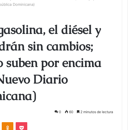
pública Dominicana)
gasolina, el diésel y
drán sin cambios;
o suben por encima
 Nuevo Diario
nicana)
0
60
2 minutos de lectura
ontakte
Odnoklassniki
Bolsillo