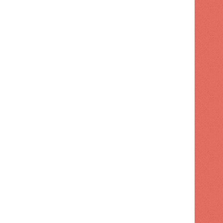
ECONOMÍA
1 semana hace
RD reafirma su liderazgo 
inversión, atrayendo US$3.276
– ACN (República Do
 hace
1 semana hace
1 semana hace
Banco Popular presentó al Ministro de Trabajo el programa de formación e innovación digital y su infraestructura tecnológica
Los precios del petróleo de Texas suben un 6,5% ante una nueva escalada del conflicto en Oriente Medio – ACN (República Dominicana)
Copimecom exige mejores condiciones para que las MiPymes participen del crecimiento de la construcción – ACN (República Dominicana)