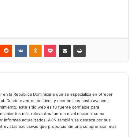
Reddit
VKontakte
Odnoklassniki
Bolsillo
Compartir a través de Correo electrónico
Imprimir
er en la República Dominicana que se especializa en ofrecer
gral. Desde eventos políticos y económicos hasta avances
enimiento, este sitio web es tu fuente confiable para
tecimientos más relevantes tanto a nivel nacional como
er informes actualizados, ACN también se destaca por sus
entrevistas exclusivas que proporcionan una comprensión más