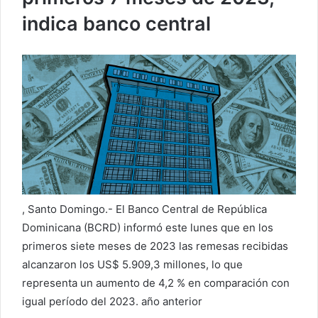
o
indica banco central
r
r
e
o
e
l
e
c
t
r
ó
, Santo Domingo.- El Banco Central de República
n
Dominicana (BCRD) informó este lunes que en los
i
primeros siete meses de 2023 las remesas recibidas
c
alcanzaron los US$ 5.909,3 millones, lo que
o
representa un aumento de 4,2 % en comparación con
igual período del 2023. año anterior