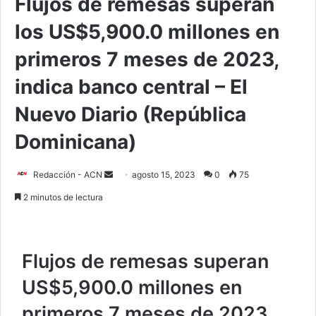
Flujos de remesas superan
los US$5,900.0 millones en
primeros 7 meses de 2023,
indica banco central – El
Nuevo Diario (República
Dominicana)
Redacción - ACN
E
agosto 15, 2023
0
75
n
2 minutos de lectura
v
i
a
Flujos de remesas superan
r
u
US$5,900.0 millones en
n
primeros 7 meses de 2023,
c