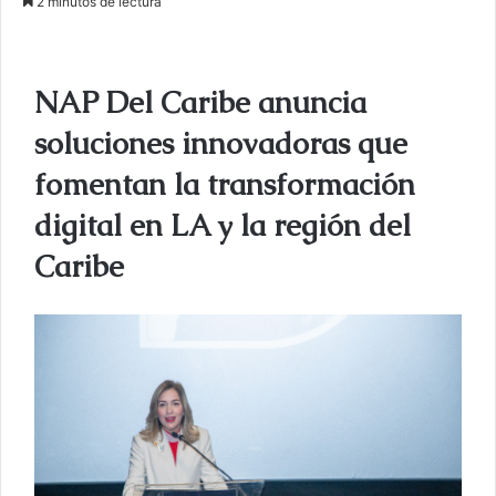
2 minutos de lectura
v
i
a
NAP Del Caribe anuncia
r
u
soluciones innovadoras que
n
fomentan la transformación
c
o
digital en LA y la región del
r
Caribe
r
e
o
e
l
e
c
t
r