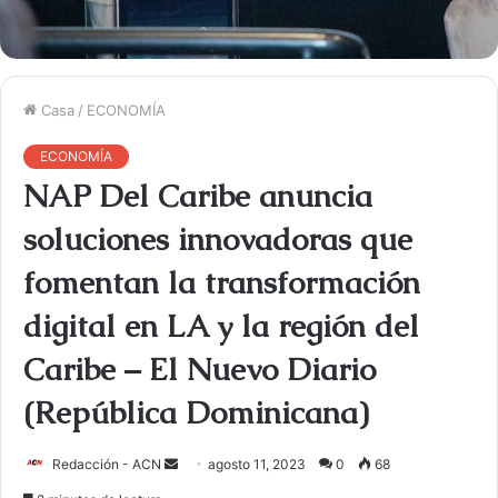
Casa
/
ECONOMÍA
ECONOMÍA
NAP Del Caribe anuncia
soluciones innovadoras que
fomentan la transformación
digital en LA y la región del
Caribe – El Nuevo Diario
(República Dominicana)
Redacción - ACN
E
agosto 11, 2023
0
68
n