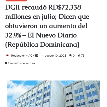
DGII recaudó RD$72,338
millones en julio; Dicen que
obtuvieron un aumento del
32,9% – El Nuevo Diario
(República Dominicana)
Redacción - ACN
E
agosto 10, 2023
0
75
n
2 minutos de lectura
v
i
a
r
u
n
c