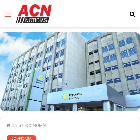
Menú
B
d
Casa
/
ECONOMÍA
ECONOMÍA