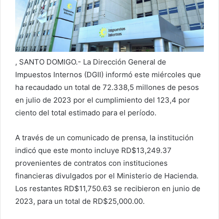
o
r
r
e
o
e
, SANTO DOMIGO.- La Dirección General de
l
Impuestos Internos (DGII) informó este miércoles que
e
ha recaudado un total de 72.338,5 millones de pesos
c
en julio de 2023 por el cumplimiento del 123,4 por
t
ciento del total estimado para el período.
r
ó
A través de un comunicado de prensa, la institución
n
indicó que este monto incluye RD$13,249.37
i
provenientes de contratos con instituciones
c
financieras divulgados por el Ministerio de Hacienda.
o
Los restantes RD$11,750.63 se recibieron en junio de
2023, para un total de RD$25,000.00.