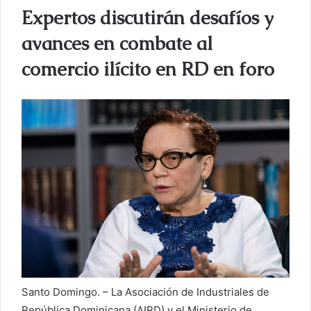
Expertos discutirán desafíos y
r
u
avances en combate al
n
comercio ilícito en RD en foro
c
o
r
r
e
o
e
l
e
c
t
r
ó
n
Santo Domingo. – La Asociación de Industriales de
i
República Dominicana (AIRD) y el Ministerio de