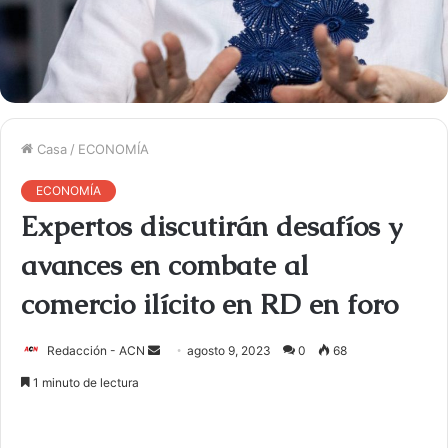
Casa
/
ECONOMÍA
ECONOMÍA
Expertos discutirán desafíos y
avances en combate al
comercio ilícito en RD en foro
Redacción - ACN
E
agosto 9, 2023
0
68
n
1 minuto de lectura
v
i
a