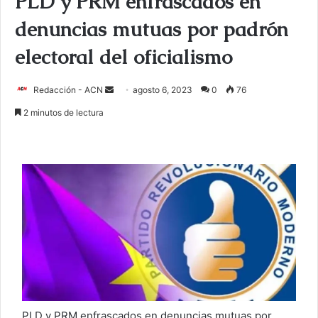
PLD y PRM enfrascados en
denuncias mutuas por padrón
electoral del oficialismo
Redacción - ACN
E
agosto 6, 2023
0
76
n
2 minutos de lectura
v
i
a
r
u
n
c
o
r
r
e
o
PLD y PRM enfrascados en denuncias mutuas por