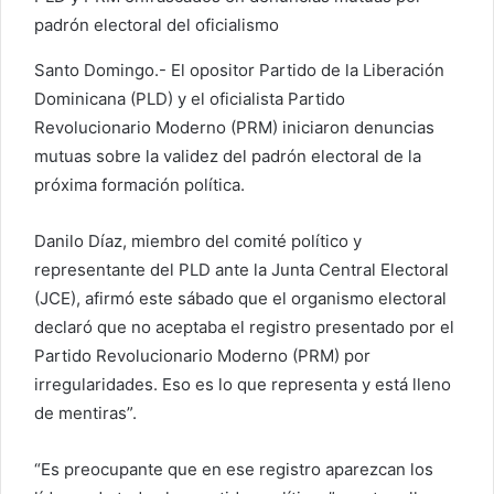
e
padrón electoral del oficialismo
l
Santo Domingo.- El opositor Partido de la Liberación
e
c
Dominicana (PLD) y el oficialista Partido
t
Revolucionario Moderno (PRM) iniciaron denuncias
r
mutuas sobre la validez del padrón electoral de la
ó
próxima formación política.
n
i
Danilo Díaz, miembro del comité político y
c
representante del PLD ante la Junta Central Electoral
o
(JCE), afirmó este sábado que el organismo electoral
declaró que no aceptaba el registro presentado por el
Partido Revolucionario Moderno (PRM) por
irregularidades. Eso es lo que representa y está lleno
de mentiras”.
“Es preocupante que en ese registro aparezcan los